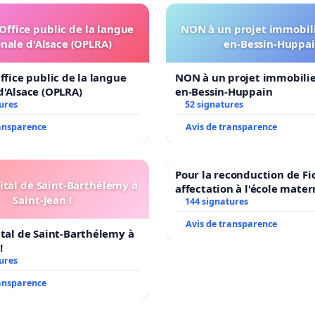
'Office public de la langue
NON à un projet immobili
nale d'Alsace (OPLRA)
en-Bessin-Huppa
ffice public de la langue
NON à un projet immobilier
d'Alsace (OPLRA)
en-Bessin-Huppain
ures
52 signatures
ransparence
Avis de transparence
Pour la reconduction de Fi
ital de Saint-Barthélemy à
affectation à l'école mater
Saint-Jean !
LAMARTINE auprès de Léo 
144 signatures
2026/2027
Avis de transparence
ital de Saint-Barthélemy à
!
ures
ransparence