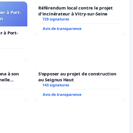
Référendum local contre le projet
er à Port-
d'incinérateur à Vitry-sur-Seine
in
729 signatures
Avis de transparence
 à Port-
ona à son
S'opposer au projet de construction
nelle
au Seignus Haut
N. en
143 signatures
Avis de transparence