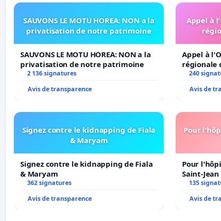
SAUVONS LE MOTU HOREA: NON a la
Appel à l
privatisation de notre patrimoine
régio
SAUVONS LE MOTU HOREA: NON a la
Appel à l'O
privatisation de notre patrimoine
régionale 
2 136 signatures
240 signat
Avis de transparence
Avis de t
Signez contre le kidnapping de Fiala
Pour l'hôp
& Maryam
Signez contre le kidnapping de Fiala
Pour l'hôp
& Maryam
Saint-Jean 
362 signatures
135 signat
Avis de transparence
Avis de t