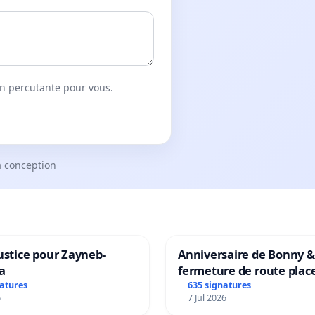
on percutante pour vous.
a conception
ustice pour Zayneb-
Anniversaire de Bonny &
a
fermeture de route plac
Maya M
natures
635 signatures
6
7 Jul 2026