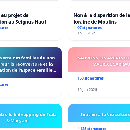
 au projet de
Non à la disparition de la
tion au Seignus Haut
foraine de Moulins
tures
97 signatures
6
16 Jul 2026
verte des familles du Bon
SAUVONS LES ARBRES DE
Pour la reouverture et la
MAURICE SARRA
ation de l’Espace Familles
 Endroit a Tours 37000
160 signatures
tures
16 Jun 2026
tre le kidnapping de Fiala
Soutien à la Viticultur
& Maryam
4 135 signatures