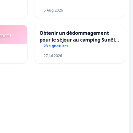
5 Aug 2026
Obtenir un dédommagement
RCI !
pour le séjour au camping Sunêlia
La Clémentine
23 signatures
27 Jul 2026