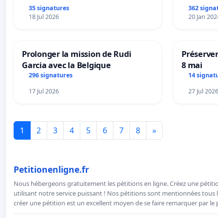
35 signatures
362 signa
18 Jul 2026
20 Jan 202
Prolonger la mission de Rudi
Préserver
Garcia avec la Belgique
8 mai
296 signatures
14 signat
17 Jul 2026
27 Jul 202
1
2
3
4
5
6
7
8
»
Petitionenligne.fr
Nous hébergeons gratuitement les pétitions en ligne. Créez une pétitio
utilisant notre service puissant ! Nos pétitions sont mentionnées tous l
créer une pétition est un excellent moyen de se faire remarquer par le p