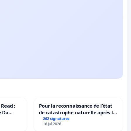
 Read :
Pour la reconnaissance de l'état
e Da
de catastrophe naturelle après la
grêle du 15 juillet 2026 à Aubenas
262 signatures
16 Jul 2026
et ses alentours