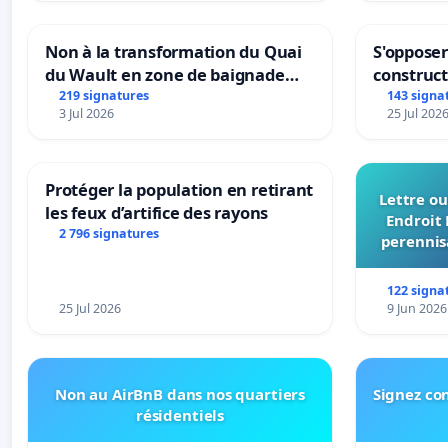
Non à la transformation du Quai
S'opposer
du Wault en zone de baignade
construc
urbaine
219 signatures
143 signa
3 Jul 2026
25 Jul 202
Protéger la population en retirant
Lettre ou
les feux d’artifice des rayons
Endroit 
2 796 signatures
perennis
du Bon
122 signa
25 Jul 2026
9 Jun 2026
Non au AirBnB dans nos quartiers
Signez con
résidentiels