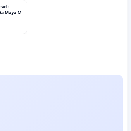
ead :
 Da Maya M