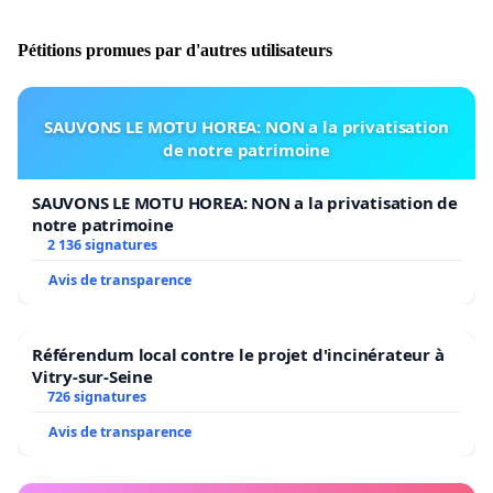
-> Un merci particulier à la créatrice de cette pétition
Pétitions promues par d'autres utilisateurs
Mme Christine Douneau.
SAUVONS LE MOTU HOREA: NON a la privatisation
de notre patrimoine
SAUVONS LE MOTU HOREA: NON a la privatisation de
notre patrimoine
2 136 signatures
Avis de transparence
Référendum local contre le projet d'incinérateur à
Vitry-sur-Seine
726 signatures
Avis de transparence