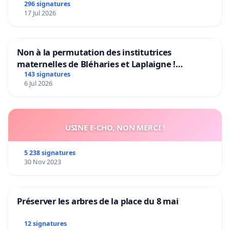
296 signatures
17 Jul 2026
Non à la permutation des institutrices
maternelles de Bléharies et Laplaigne !
Préservons la stabilité de nos enfants.
143 signatures
6 Jul 2026
USINE E-CHO, NON MERCI !
5 238 signatures
30 Nov 2023
Préserver les arbres de la place du 8 mai
12 signatures