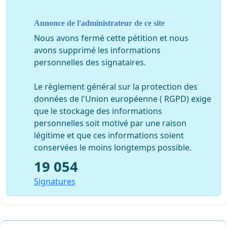
· Le MÉPRIS DES POUVOIRS PUBLICS pour des professionnels
Annonce de l'administrateur de ce site
de santé
· Des INSTANCES DE TUTELLES QUI NÉGLIGENT LE
Nous avons fermé cette pétition et nous
DIALOGUE avec les représentants de la profession
avons supprimé les informations
· La NON-RECONNAISSANCE DE L’ACTUALISATION
personnelles des signataires.
permanente de la profession
· La CACOPHONIE DES RÉPONSES MINISTÉRIELLES en
fonction des professions paramédicales
Le règlement général sur la protection des
données de l'Union européenne ( RGPD) exige
Cette pétition vient appuyer et prolonger cette mobilisation
que le stockage des informations
exceptionnelle des psychomotriciens. Elle invite le plus grand
nombre possible (professionnels, patients, familles...) à soutenir
personnelles soit motivé par une raison
cette démarche qui permettra de donner à la porofession les
légitime et que ces informations soient
moyens de répondre aux besoins grandissant de la population.
conservées le moins longtemps possible.
D’avance merci pour votre soutien !!!!!
19 054
Nota : cette pétition est soutenue par toutes les organisations
Signatures
représentatives des psychomotriciens : AFPL, AFEPP, FFP, CEDIFP,
ANEP, SNUP
Nota bis : Toutes les données et les infos des signataires ne pourront
pas être utilisées par les différents syndicats à des fins personnels