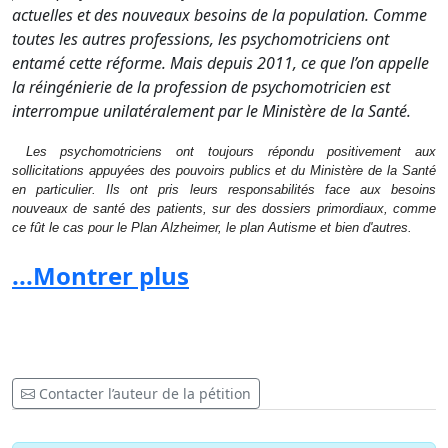
actuelles et des nouveaux besoins de la population. Comme
toutes les autres professions, les psychomotriciens ont
entamé cette réforme. Mais depuis 2011, ce que l’on appelle
la réingénierie de la profession de psychomotricien est
interrompue unilatéralement par le Ministère de la Santé.
Les psychomotriciens ont toujours répondu positivement aux
sollicitations appuyées des pouvoirs publics et du Ministère de la Santé
en particulier. Ils ont pris leurs responsabilités face aux besoins
nouveaux de santé des patients, sur des dossiers primordiaux, comme
ce fût le cas pour le Plan Alzheimer, le plan Autisme et bien d'autres.
Ils demandent le passage à 5 ans d’études, ce qui permettra de
...Montrer plus
reconnaître le niveau élevé d'expertise indispensable pour garantir aux
français des soins psychomoteurs de haute qualité. Cette formation
intégrera l’élargissement toujours plus important des connaissances
requises pour exercer ce métier essentiel dans le dispositif de santé
publique nationale.
Contacter l’auteur de la pétition
Les psychomotriciens ont toujours favorisé le dialogue et la concertation,
mais toutes leurs demandes de reprise des travaux restent à ce jour
sans réponses !!! Ils
Les psychomotriciens dénoncent :