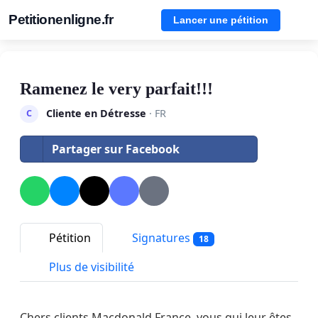
Petitionenligne.fr
Lancer une pétition
Ramenez le very parfait!!!
Cliente en Détresse
· FR
C
Partager sur Facebook
Pétition
Signatures
18
Plus de visibilité
Chers clients Macdonald France, vous qui leur êtes