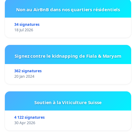
Non au AirBnB dans nos quartiers résidentiels
34 signatures
18 Jul 2026
Signez contre le kidnapping de Fiala & Maryam
362 signatures
20 Jan 2024
Soutien à la Viticulture Suisse
4 122 signatures
30 Apr 2026