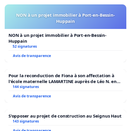
NON à un projet immobilier à Port-en-Bessin-
Huppain
NON à un projet immobilier à Port-en-Bessin-
Huppain
52 signatures
Avis de transparence
Pour la reconduction de Fiona à son affectation à
l'école maternelle LAMARTINE auprès de Léo N. en
2026/2027
144 signatures
Avis de transparence
S'opposer au projet de construction au Seignus Haut
143 signatures
Avis de transparence