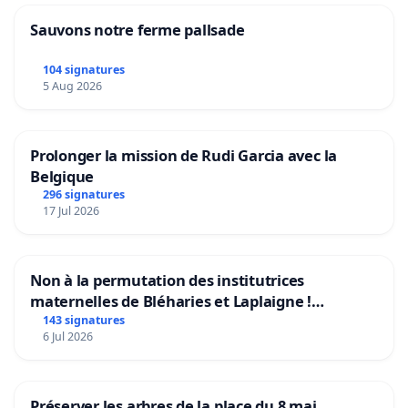
Sauvons notre ferme pallsade
104 signatures
5 Aug 2026
Prolonger la mission de Rudi Garcia avec la
Belgique
296 signatures
17 Jul 2026
Non à la permutation des institutrices
maternelles de Bléharies et Laplaigne !
Préservons la stabilité de nos enfants.
143 signatures
6 Jul 2026
Préserver les arbres de la place du 8 mai