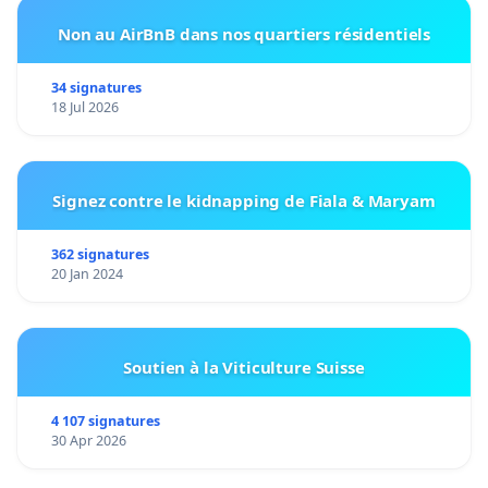
Non au AirBnB dans nos quartiers résidentiels
34 signatures
18 Jul 2026
Signez contre le kidnapping de Fiala & Maryam
362 signatures
20 Jan 2024
Soutien à la Viticulture Suisse
4 107 signatures
30 Apr 2026