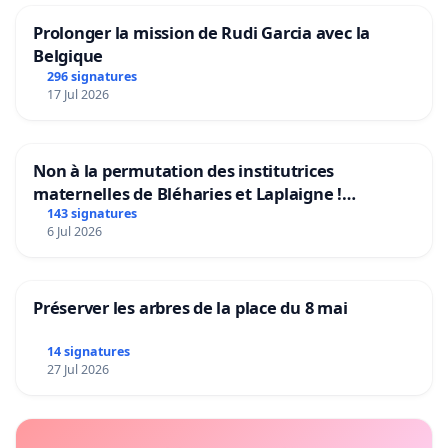
Prolonger la mission de Rudi Garcia avec la
Belgique
296 signatures
17 Jul 2026
Non à la permutation des institutrices
maternelles de Bléharies et Laplaigne !
Préservons la stabilité de nos enfants.
143 signatures
6 Jul 2026
Préserver les arbres de la place du 8 mai
14 signatures
27 Jul 2026