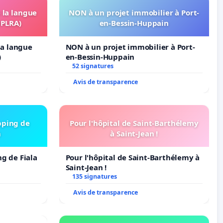
e la langue
NON à un projet immobilier à Port-
OPLRA)
en-Bessin-Huppain
 la langue
NON à un projet immobilier à Port-
)
en-Bessin-Huppain
52 signatures
Avis de transparence
pping de
Pour l'hôpital de Saint-Barthélemy
m
à Saint-Jean !
ng de Fiala
Pour l'hôpital de Saint-Barthélemy à
Saint-Jean !
135 signatures
Avis de transparence