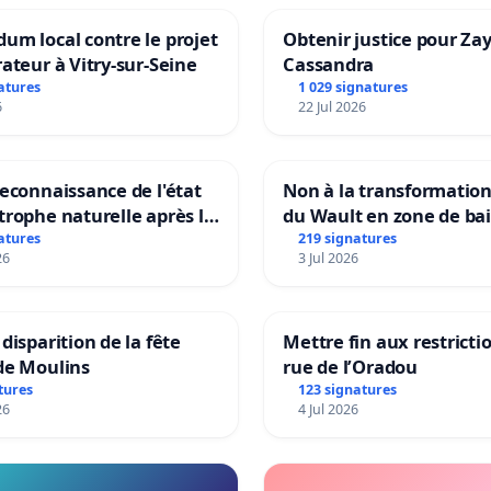
um local contre le projet
Obtenir justice pour Za
rateur à Vitry-sur-Seine
Cassandra
atures
1 029 signatures
6
22 Jul 2026
reconnaissance de l'état
Non à la transformatio
trophe naturelle après la
du Wault en zone de ba
 15 juillet 2026 à Aubenas
urbaine
atures
219 signatures
26
3 Jul 2026
lentours
 disparition de la fête
Mettre fin aux restrictio
de Moulins
rue de l’Oradou
tures
123 signatures
26
4 Jul 2026