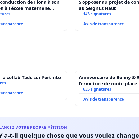
econduction de Fiona à son
S'opposer au projet de co
on à l'école maternelle
au Seignus Haut
E auprès de Léo N. en
atures
143 signatures
7
transparence
Avis de transparence
la collab Tadc sur Fortnite
Anniversaire de Bonny & R
res
fermeture de route place
635 signatures
transparence
Avis de transparence
LANCEZ VOTRE PROPRE PÉTITION
Y a-t-il quelque chose que vous voulez change