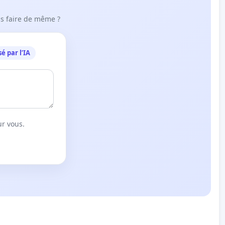
ous faire de même ?
é par l’IA
ur vous.