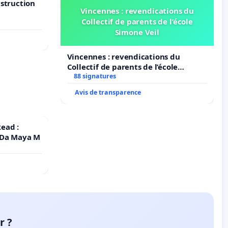
nstruction
Vincennes : revendications du
Collectif de parents de l’école
Simone Veil
Vincennes : revendications du
Collectif de parents de l’école
Simone Veil
88 signatures
Avis de transparence
ead :
 Da Maya M
r ?