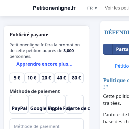
Petitionenligne.fr
Voir les pét
FR ▼
DÉFENDR
Publicité payante
Petitionenligne.fr fera la promotion
Parta
de cette pétition auprès de
3,000
personnes.
Apprendre encore plus...
Pétiti
5 €
10 €
20 €
40 €
80 €
Politique 
!
"
Méthode de paiement
Cette polit
traitées.
PayPal
Google Pay
Apple Pay
Carte de crédit
L’auteur de 
base des cho
Méthode de paiement