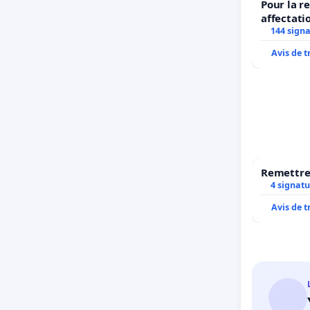
Pour la r
affectati
LAMARTIN
144 sign
2026/202
Avis de 
Remettre 
4 signatu
Avis de 