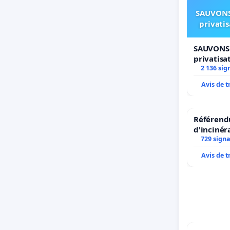
SAUVONS
privati
SAUVONS 
privatisa
2 136 sig
Avis de 
Référendu
d'incinér
729 sign
Avis de 