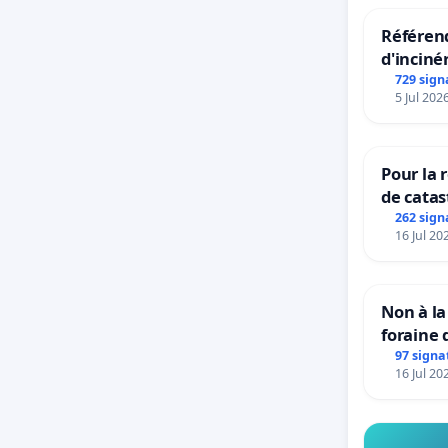
Référend
d'inciné
729 sign
5 Jul 202
Pour la 
de catas
grêle du
262 sign
16 Jul 20
et ses a
Non à la
foraine 
97 signa
16 Jul 20