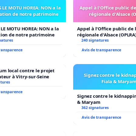
 LE MOTU HOREA: NON a la
Appel à l'Office public d
sation de notre patrimoine
régionale d'Alsace (
LE MOTU HOREA: NON a la
Appel à l'Office public de
tion de notre patrimoine
régionale d'Alsace (OPLRA
natures
240 signatures
transparence
Avis de transparence
m local contre le projet
Signez contre le kidna
ateur à Vitry-sur-Seine
Fiala & Marya
atures
transparence
Signez contre le kidnappi
& Maryam
362 signatures
Avis de transparence