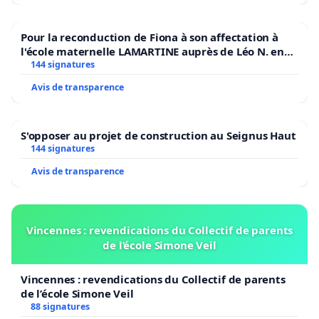
employés, de payer nos taxes et nos impôts. Ces
gens nous faisaient vivre et leur disparition nous
Pour la reconduction de Fiona à son affectation à
l'école maternelle LAMARTINE auprès de Léo N. en
fera crever.
2026/2027
144 signatures
Par votre faute monsieur Legault.
Avis de transparence
Vos règles absurdes et irrationnelles ont fait du
S'opposer au projet de construction au Seignus Haut
Québec l’un des pires endroits où vivre en
144 signatures
Occident. Le climat est plus que malsain, il devient
Avis de transparence
carrément dangereux. Vous stigmatisez des gens
qui n’ont commis aucun crime. Ce faisant, vous en
faites moins des citoyens que les boucs émissaires
Vincennes : revendications du Collectif de parents
de votre ignoble gâchis sanitaire. Il est révoltant de
de l’école Simone Veil
voir dans une société moderne un chef d’État
travailler jour après jour à diviser sa population
Vincennes : revendications du Collectif de parents
de l’école Simone Veil
plutôt qu’à œuvrer à l’apaisement, à la cohésion, à
88 signatures
la pacification des esprits. L’histoire se souviendra