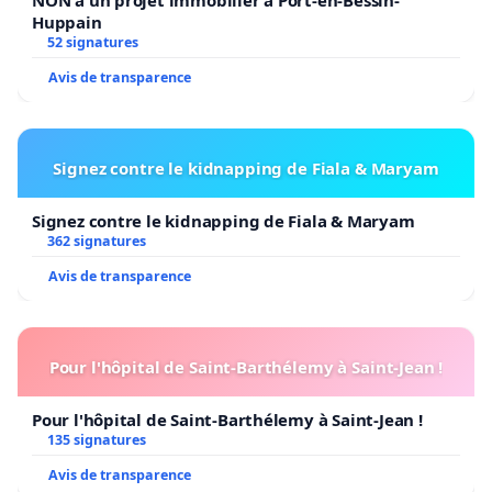
Code civil et de la Constitution.
Huppain
52 signatures
Avis de transparence
Monsieur Legault,
Contrairement à ce que vous pensez, nous ne
Signez contre le kidnapping de Fiala & Maryam
sommes pas des chiens
Signez contre le kidnapping de Fiala & Maryam
Ni des cobayes
362 signatures
Avis de transparence
Ni des masochistes dociles et obéissants
Mais depuis l’imposition de vos passeports soit
disant sanitaires, nous ne sommes plus des
Pour l'hôpital de Saint-Barthélemy à Saint-Jean !
femmes et des hommes libres puisque vous nous
Pour l'hôpital de Saint-Barthélemy à Saint-Jean !
interdisez d’accueillir dans nos commerces une
135 signatures
part importante de notre clientèle fidèle qui nous
Avis de transparence
permettait de maintenir nos services, de payer nos