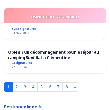
USINE E-CHO, NON MERCI !
5 238 signatures
30 Nov 2023
Obtenir un dédommagement pour le séjour au
camping Sunêlia La Clémentine
23 signatures
27 Jul 2026
1
2
3
4
5
6
7
8
»
Petitionenligne.fr