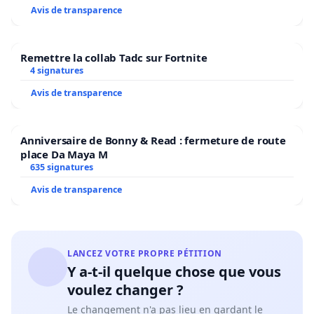
Avis de transparence
de vous comme le pire Premier ministre à avoir
siégé au Québec. Vous êtes une honte monsieur
Remettre la collab Tadc sur Fortnite
Legault et vous n’êtes plus digne des fonctions que
4 signatures
vous occupez. Ce poste est beaucoup trop grand
Avis de transparence
pour le petit homme que vous êtes.
Nous vous avons écouté monsieur Legault.
Anniversaire de Bonny & Read : fermeture de route
place Da Maya M
Trop.
635 signatures
C’est maintenant à vous de nous écouter.
Avis de transparence
Très attentivement.
Nous vous le redisons : Levez dès maintenant
LANCEZ VOTRE PROPRE PÉTITION
Y a-t-il quelque chose que vous
toutes ces mesures liberticides, coercitives et
voulez changer ?
restrictives. Redonnez-nous la gestion pleine et
Le changement n'a pas lieu en gardant le
entière de nos commerces.