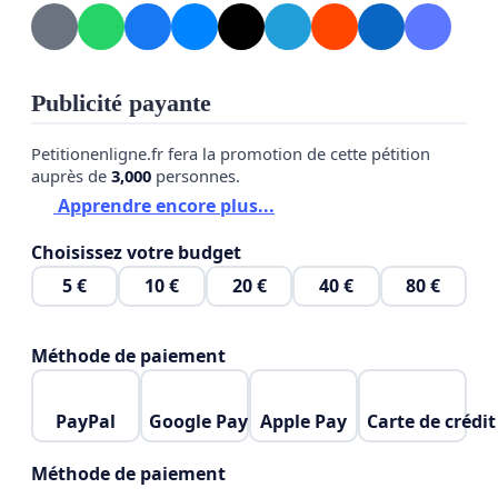
monsieur Legault, à quoi peuvent donc servir vos
mesures qui n’ont plus de sanitaire que le nom ?
Persévérer aveuglément dans cette direction nous
Publicité payante
mènera assurément vers une catastrophe
économique et sociale sans précédent. Faisons
Petitionenligne.fr fera la promotion de cette pétition
comme l’Espagne, comme l’Angleterre, comme le
auprès de
3,000
personnes.
Danemark, comme la Suède, comme l’Irlande,
Apprendre encore plus...
comme l’Écosse, comme la Floride, comme
Choisissez votre budget
plusieurs états Américains et comme plusieurs
5 €
10 €
20 €
40 €
80 €
pays Africains : levons toutes les mesures
restrictives et apprenons à vivre avec le virus !
Méthode de paiement
PayPal
Google Pay
Apple Pay
Carte de crédit
Monsieur Legault,
Contrairement à ce que vous pensez, nous ne
Méthode de paiement