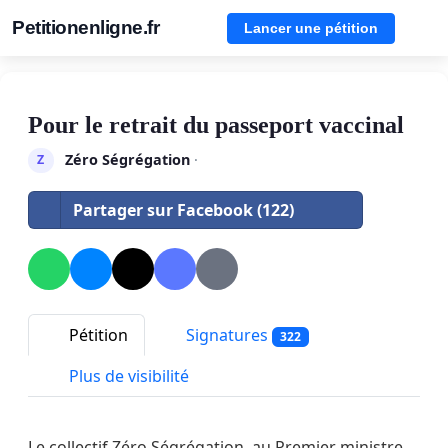
Petitionenligne.fr
Lancer une pétition
Pour le retrait du passeport vaccinal
Zéro Ségrégation
·
Z
Partager sur Facebook (122)
Pétition
Signatures
322
Plus de visibilité
Le collectif Zéro Ségrégation, au Premier ministre