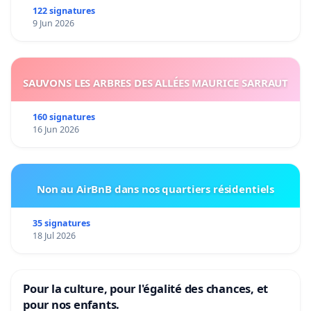
en cancérologie de l'Université Laval
122 signatures
9 Jun 2026
Arlette Kolta
, Université de Montréal, Directrice du
Réseau de recherche en santé buccodentaire et
osseuse
SAUVONS LES ARBRES DES ALLÉES MAURICE SARRAUT
Mireille Cyr
, Université de Montréal, Directrice du
Centre de recherche interdisciplinaire sur les
160 signatures
problèmes conjugaux et les agressions sexuelles
16 Jun 2026
(CRIPCAS)
André Carpentier
, Université de Sherbrooke, Directeur
du Réseau de recherche sur la santé
Non au AirBnB dans nos quartiers résidentiels
cardiométabolique, le diabète et l'obésité (CMDO)
35 signatures
Julien Doyon
, Université de Montréal, Directeur de
18 Jul 2026
l'Unité de Neuroimagerie Fonctionnelle
Allison Bain
, Université Laval, Directrice du Centre
Pour la culture, pour l'égalité des chances, et
interuniversitaire d'études sur les lettres, les arts et les
pour nos enfants.
traditions