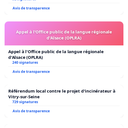
sont membres des regroupements stratégiques du
Avis de transparence
Québec, vous demandent instamment de défendre
l’intégrité de la recherche scientifique dans les
universités du Québec en maintenant le budget du FRQ
à son niveau actuel qui inclut le financement provenant
Appel à l'Office public de la langue régionale
de la Stratégie québécoise de la recherche et de
d'Alsace (OPLRA)
l'innovation (SQRI).
Appel à l'Office public de la langue régionale
d'Alsace (OPLRA)
240 signatures
Louis Bernatchez
, Université Laval, Prix du Québec
Avis de transparence
Marie-Victorin 2012
André Charette
, Université de Montréal, Co-directeur
Référendum local contre le projet d'incinérateur à
du Centre en chimie verte et catalyse (CCYC),
Vitry-sur-Seine
729 signatures
Prix du Québec Marie-Victorin 2008
Avis de transparence
Claude Hillaire-Marcel
, UQAM, Centre Geotop. Prix du
Québec Marie-Victorin 2002