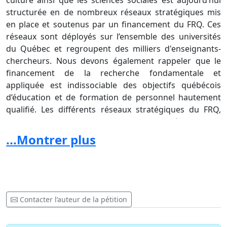
culture ainsi que les sciences sociales est aujourd’hui
structurée en de nombreux réseaux stratégiques mis
en place et soutenus par un financement du FRQ. Ces
réseaux sont déployés sur l’ensemble des universités
du Québec et regroupent des milliers d'enseignants-
chercheurs. Nous devons également rappeler que le
financement de la recherche fondamentale et
appliquée est indissociable des objectifs québécois
d’éducation et de formation de personnel hautement
qualifié. Les différents réseaux stratégiques du FRQ,
ainsi que le programme des subventions d'équipe dont
l’essentiel des fonds est destiné au support des
...Montrer plus
étudiants, constituent la base de la formation et de
l’encadrement de plusieurs milliers d’étudiants aux
cycles supérieurs (niveaux maîtrise, doctorat et
postdoctorat), assurant ainsi la relève québécoise dans
tous les domaines de connaissances mentionnés
Contacter l’auteur de la pétition
précédemment. Ce n’est qu’en préparant une relève
compétente que le Québec pourra affronter les défis