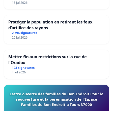
16 Jul 2026
d'Études et de Recherche en Analyse des décisions
Josée Harel
, Université de Montréal, Directrice,
GREMIP & CRIP
Protéger la population en retirant les feux
d’artifice des rayons
Caroline Diorio
, Unité de recherche en santé des
2 796 signatures
populations du Centre de recherche du CHU de Québec
25 Jul 2026
Pierre Savard
, Université Laval, Département de
Biologie moléculaire, Biochimie médicale et Pathologie
Mettre fin aux restrictions sur la rue de
l’Oradou
Marc Pouliot
, Ph.D. Directeur-adjoint, Axe des Maladies
123 signatures
Infectieuses et Immunitaires, Centre de recherche du
4 Jul 2026
CHU de Québec
Lucie Parent,
Université de Montréal, Directrice -
Groupe d'étude des protéines membranaires
Lettre ouverte des familles du Bon Endroit Pour la
(GEPROM)
reouverture et la perennisation de l’Espace
Familles du Bon Endroit a Tours 37000
Luc Beaulieu
, Ph.D., Directeur du Centre de recherche