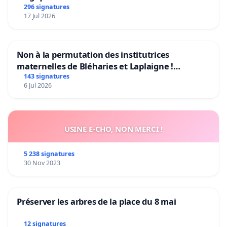
296 signatures
17 Jul 2026
Non à la permutation des institutrices
maternelles de Bléharies et Laplaigne !
Préservons la stabilité de nos enfants.
143 signatures
6 Jul 2026
USINE E-CHO, NON MERCI !
5 238 signatures
30 Nov 2023
Préserver les arbres de la place du 8 mai
12 signatures