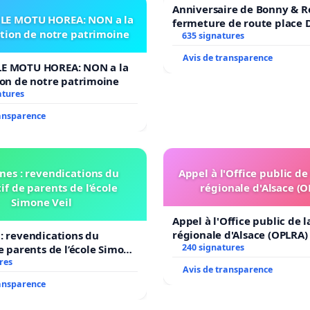
Anniversaire de Bonny & R
LE MOTU HOREA: NON a la
fermeture de route place
ation de notre patrimoine
635 signatures
Avis de transparence
E MOTU HOREA: NON a la
ion de notre patrimoine
atures
ransparence
nes : revendications du
Appel à l'Office public de
if de parents de l’école
régionale d'Alsace (
Simone Veil
Appel à l'Office public de 
régionale d'Alsace (OPLRA)
: revendications du
240 signatures
de parents de l’école Simone
res
Avis de transparence
ransparence