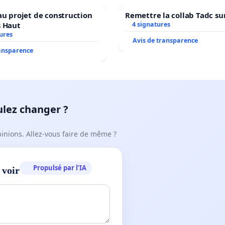
au projet de construction
Remettre la collab Tadc su
s Haut
4 signatures
ures
Avis de transparence
ransparence
ulez changer ?
pinions. Allez-vous faire de même ?
Propulsé par l’IA
 voir