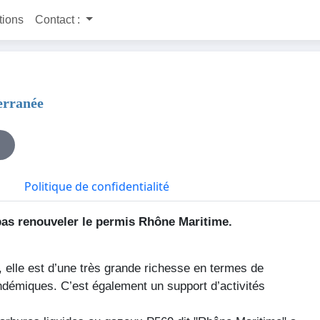
itions
Contact :
erranée
Politique de confidentialité
pas
renouveler
le
permis
Rhône
Maritime
.
,
elle
est
d’une
très
grande
richesse
en
termes
de
ndémiques
.
C’est
également
un support
d’activités