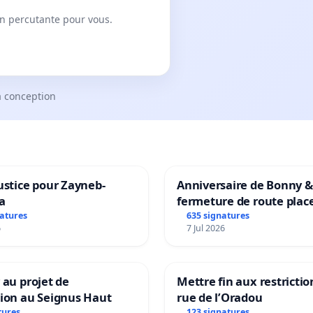
on percutante pour vous.
a conception
ustice pour Zayneb-
Anniversaire de Bonny &
a
fermeture de route plac
Maya M
natures
635 signatures
6
7 Jul 2026
 au projet de
Mettre fin aux restrictio
tion au Seignus Haut
rue de l’Oradou
tures
123 signatures