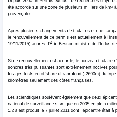
Depuis
2000 un
Permis
exclusif
de
recherches
d'hydroc
été
accordé
sur
une
zone de
plusieurs
milliers
de
km
à
2
provençales
.
Après
plusieurs
changements
de
titulaires
et
une
camp
le
renouvellement
de
ce
permis
est
actuellement
à
l'ins
19/11/2015)
auprès
d'Éric
Besson
ministre
de
l’Industrie
Si
ce
renouvellement
est
accordé
, le nouveau
titulaire
r
sonores
très
puissantes
sont
extrêmement
nocives
pour
forages tests en offshore
ultraprofond
(
-2600m
) du typ
kilomètres
seulement
des
côtes
françaises
.
Les
scientifiques
soulèvent
également
que
deux
épicent
national de surveillance
sismique
en 2005 en
plein
milie
5.2
s’est
produit
le 7
juillet
2011
dont
l’épicentre
était
à