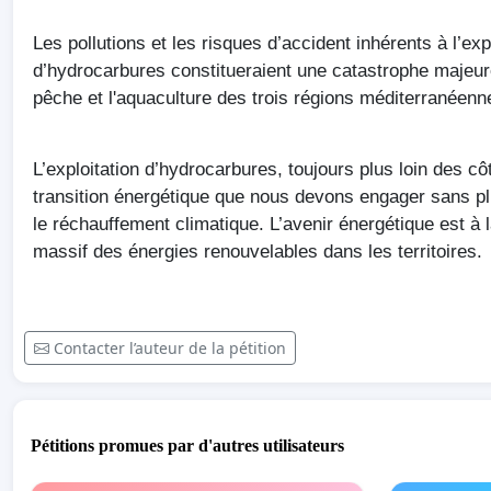
Les
pollutions
et les
risques
d’accident
inhérents
à
l’exp
d’hydrocarbures
constitueraient
une
catastrophe
majeur
pêche
et
l'aquaculture
des
trois
régions
méditerranéenn
L’exploitation
d’hydrocarbures
,
toujours
plus loin des
cô
transition
énergétique
que
nous
devons
engager
sans p
le
réchauffement
climatique
.
L’avenir
énergétique
est
à
massif des
énergies
renouvelables
dans
les
territoires
.
Contacter l’auteur de la pétition
Pétitions promues par d'autres utilisateurs