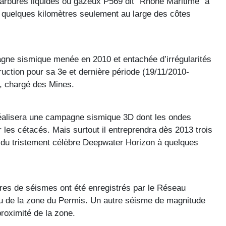
arbures
liquides
ou
gazeux
P569
dit
"
Rhône
Maritime" a
quelques
kilomètres
seulement
au large des
côtes
agne
sismique
menée
en 2010 et
entachée
d’irrégularités
truction
pour
sa
3e
et
dernière
période
(19/11/2010-
,
chargé
des Mines.
éalisera
une
campagne
sismique
3D
dont
les
ondes
 les
cétacés
.
Mais
surtout
il
entreprendra
dès
2013
trois
e du
tristement
célèbre
Deepwater
Horizon
à
quelques
res
de
séismes
ont
été
enregistrés
par le
Réseau
u de la zone du
Permis
. Un
autre
séisme
de magnitude
proximité
de la zone.