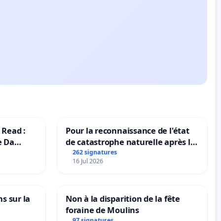
 Read :
Pour la reconnaissance de l'état
e Da
de catastrophe naturelle après la
grêle du 15 juillet 2026 à Aubenas
262 signatures
16 Jul 2026
et ses alentours
ns sur la
Non à la disparition de la fête
foraine de Moulins
97 signatures