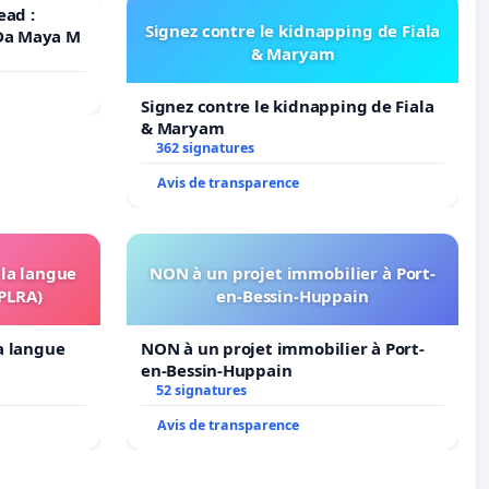
ead :
Signez contre le kidnapping de Fiala
 Da Maya M
& Maryam
Signez contre le kidnapping de Fiala
& Maryam
362 signatures
Avis de transparence
 la langue
NON à un projet immobilier à Port-
OPLRA)
en-Bessin-Huppain
la langue
NON à un projet immobilier à Port-
en-Bessin-Huppain
52 signatures
Avis de transparence