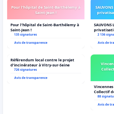
Pour l'hôpital de Saint-Barthélemy à
SAUVONS 
Saint-Jean !
privatis
Pour l'hôpital de Saint-Barthélemy à
SAUVONS L
Saint-Jean !
privatisat
135 signatures
2 136 sign
Avis de transparence
Avis de t
Référendum local contre le projet
Vincen
d'incinérateur à Vitry-sur-Seine
Collect
726 signatures
Avis de transparence
Vincennes 
Collectif 
Veil
88 signatu
Avis de t