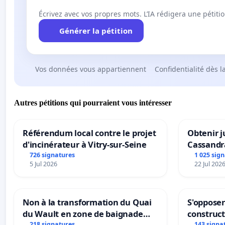
Écrivez avec vos propres mots. L’IA rédigera une pétiti
Générer la pétition
Vos données vous appartiennent
Confidentialité dès l
Autres pétitions qui pourraient vous intéresser
Référendum local contre le projet
Obtenir j
d'incinérateur à Vitry-sur-Seine
Cassandr
726 signatures
1 025 sig
5 Jul 2026
22 Jul 202
Non à la transformation du Quai
S'opposer
du Wault en zone de baignade
construc
218 signatures
143 signa