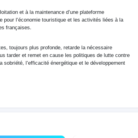
loitation
et
à
la maintenance
d’une
plateforme
e
pour
l’économie
touristique
et les
activités
liées
à
la
es
françaises
.
tes
,
toujours
plus
profonde
,
retarde
la
nécessaire
lus
tarder
et
remet
en cause les
politiques
de
lutte
contre
la
sobriété
,
l’efficacité
énergétique
et le
développement