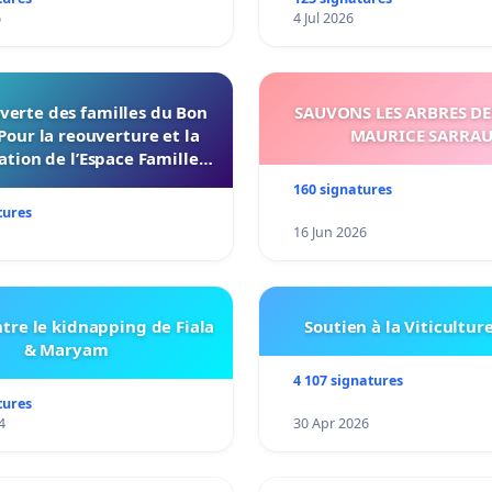
6
4 Jul 2026
verte des familles du Bon
SAUVONS LES ARBRES DE
Pour la reouverture et la
MAURICE SARRA
ation de l’Espace Familles
 Endroit a Tours 37000
160 signatures
tures
16 Jun 2026
tre le kidnapping de Fiala
Soutien à la Viticultur
& Maryam
4 107 signatures
tures
4
30 Apr 2026