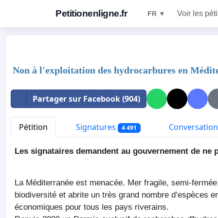
Petitionenligne.fr
Voir les pét
FR ▼
Non à l'exploitation des hydrocarbures en Médit
Partager sur Facebook (904)
Pétition
Signatures
Conversation
4 491
Les
signataires
demandent
au
gouvernement
de ne 
La
Méditerranée
est
menacée
. Mer fragile,
semi-fermée
biodiversité
et
abrite
un
très
grand
nombre
d’espèces
e
économiques
pour
tous
les pays
riverains
.