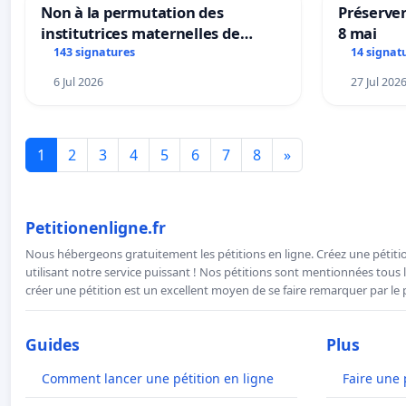
Non à la permutation des
Préserver
institutrices maternelles de
8 mai
Bléharies et Laplaigne !
143 signatures
14 signat
Préservons la stabilité de nos
6 Jul 2026
27 Jul 202
enfants.
1
2
3
4
5
6
7
8
»
Petitionenligne.fr
Nous hébergeons gratuitement les pétitions en ligne. Créez une pétitio
utilisant notre service puissant ! Nos pétitions sont mentionnées tous l
créer une pétition est un excellent moyen de se faire remarquer par le p
Guides
Plus
Comment lancer une pétition en ligne
Faire une 