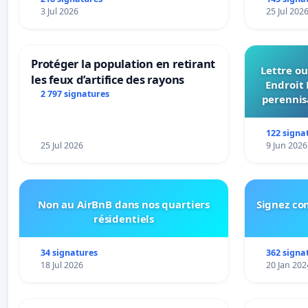
urbaine
3 Jul 2026
25 Jul 202
Protéger la population en retirant
Lettre ou
les feux d’artifice des rayons
Endroit 
2 797 signatures
perennis
du Bon
122 signa
25 Jul 2026
9 Jun 2026
Non au AirBnB dans nos quartiers
Signez con
résidentiels
34 signatures
362 signa
18 Jul 2026
20 Jan 202