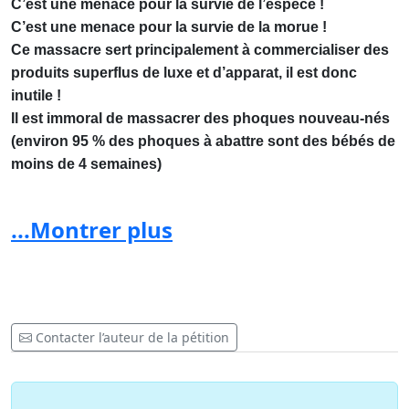
C’est une menace pour la survie de l’espèce !
C’est une menace pour la survie de la morue !
Ce massacre sert principalement à commercialiser des
produits superflus de luxe et d’apparat, il est donc
inutile !
Il est immoral de massacrer des phoques nouveau-nés
(environ 95 % des phoques à abattre sont des bébés de
moins de 4 semaines)
Par cette pétition nous demandons au Premier ministre
...Montrer plus
du Canada Monsieur Stephen Harper l'arrêt total de ce
massacre.
Lien :
La chasse aux phoques
Contacter l’auteur de la pétition
Les liens