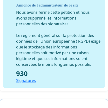
Annonce de l'administrateur de ce site
Téléchargement gratuit films, jeux, musiques
!
Nous avons fermé cette pétition et nous
Cliquez ici pour nous rejoindre sur facebook
avons supprimé les informations
personnelles des signataires.
Cliquez ici pour nous rejoindre sur notre groupe
Le règlement général sur la protection des
Le site zanimaux.com
données de l'Union européenne ( RGPD) exige
que le stockage des informations
personnelles soit motivé par une raison
légitime et que ces informations soient
conservées le moins longtemps possible.
930
Signatures