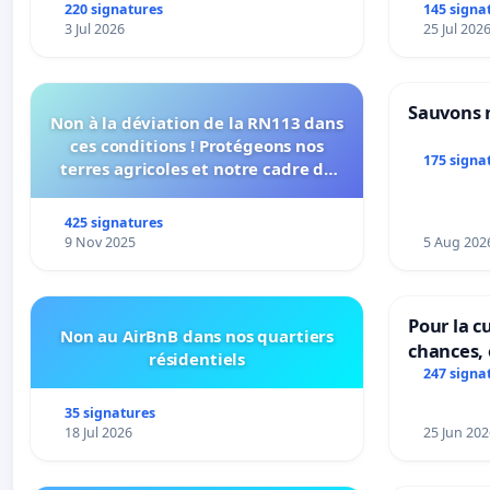
urbaine
220 signatures
145 signa
3 Jul 2026
25 Jul 202
Sauvons 
Non à la déviation de la RN113 dans
ces conditions ! Protégeons nos
175 signa
terres agricoles et notre cadre de
vie !
425 signatures
9 Nov 2025
5 Aug 202
Pour la cu
Non au AirBnB dans nos quartiers
chances, 
résidentiels
247 signa
35 signatures
18 Jul 2026
25 Jun 202