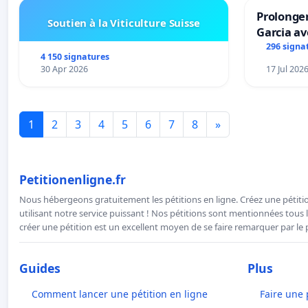
Prolonger
Soutien à la Viticulture Suisse
Garcia av
296 signa
4 150 signatures
30 Apr 2026
17 Jul 202
1
2
3
4
5
6
7
8
»
Petitionenligne.fr
Nous hébergeons gratuitement les pétitions en ligne. Créez une pétitio
utilisant notre service puissant ! Nos pétitions sont mentionnées tous l
créer une pétition est un excellent moyen de se faire remarquer par le p
Guides
Plus
Comment lancer une pétition en ligne
Faire une 