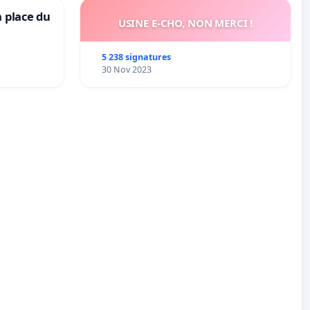
a place du
USINE E-CHO, NON MERCI !
5 238 signatures
30 Nov 2023