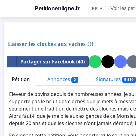
Petitionenligne.fr
Voir les pét
FR ▼
Laisser les cloches aux vaches !!!
Partager sur Facebook (40)
Pétition
Annonces
Signatures
2
5 419
Eleveur de bovins depuis de nombreuses années, je sui
supporte pas le bruit des cloches que je mets à mes va
seulement une tradition de mettre des cloches mais c'
Alors faut-il que je me plie aux exigences de ce Monsieur
depuis 20 ans et que les cloches n'ont jamais dérangé, 
En signant cette pétition, vous apporterez le soutien aux