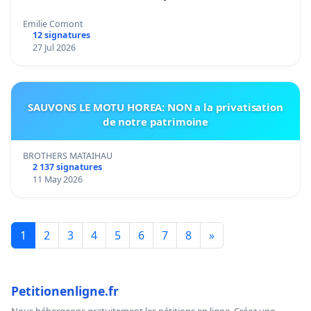
Emilie Comont
12 signatures
27 Jul 2026
SAUVONS LE MOTU HOREA: NON a la privatisation
de notre patrimoine
BROTHERS MATAIHAU
2 137 signatures
11 May 2026
1
2
3
4
5
6
7
8
»
Petitionenligne.fr
Nous hébergeons gratuitement les pétitions en ligne. Créez une