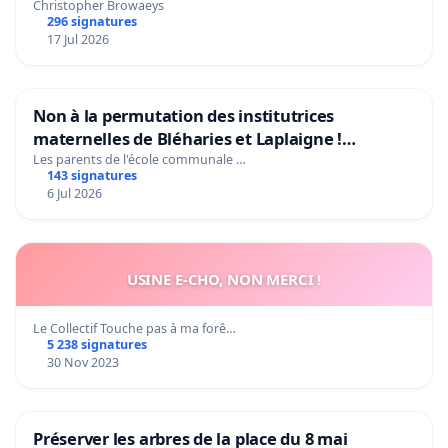
Christopher Browaeys
296 signatures
17 Jul 2026
Non à la permutation des institutrices
maternelles de Bléharies et Laplaigne !
Préservons la stabilité de nos enfants.
Les parents de l'école communale …
143 signatures
6 Jul 2026
USINE E-CHO, NON MERCI !
Le Collectif Touche pas à ma forê…
5 238 signatures
30 Nov 2023
Préserver les arbres de la place du 8 mai