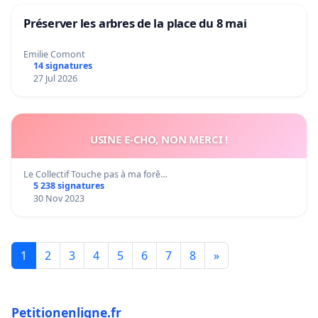
Préserver les arbres de la place du 8 mai
Emilie Comont
14 signatures
27 Jul 2026
USINE E-CHO, NON MERCI !
Le Collectif Touche pas à ma forê…
5 238 signatures
30 Nov 2023
1
2
3
4
5
6
7
8
»
Petitionenligne.fr