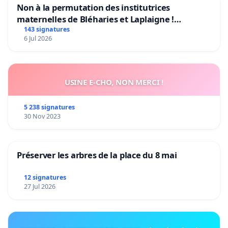
Non à la permutation des institutrices
maternelles de Bléharies et Laplaigne !
Préservons la stabilité de nos enfants.
143 signatures
6 Jul 2026
USINE E-CHO, NON MERCI !
5 238 signatures
30 Nov 2023
Préserver les arbres de la place du 8 mai
12 signatures
27 Jul 2026