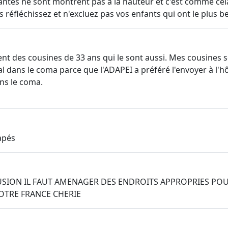
igeantes ne sont montrent pas à la hauteur et c'est comme c
 réfléchissez et n'excluez pas vos enfants qui ont le plus 
ent des cousines de 33 ans qui le sont aussi. Mes cousines s
tal dans le coma parce que l'ADAPEI a préféré l'envoyer à l'h
ns le coma.
apés
USION IL FAUT AMENAGER DES ENDROITS APPROPRIES POUR
OTRE FRANCE CHERIE