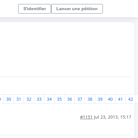
S'identifier
Lancer une pétition
9
30
31
32
33
34
35
36
37
38
39
40
41
42
#1151
Jul 23, 2013, 15:17