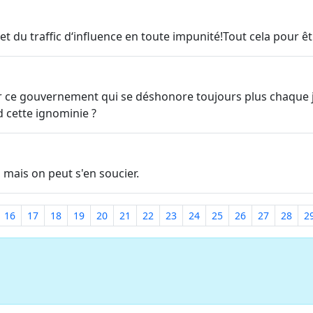
du traffic d‘influence en toute impunité!Tout cela pour êt
 ce gouvernement qui se déshonore toujours plus chaque j
d cette ignominie ?
mais on peut s'en soucier.
16
17
18
19
20
21
22
23
24
25
26
27
28
2