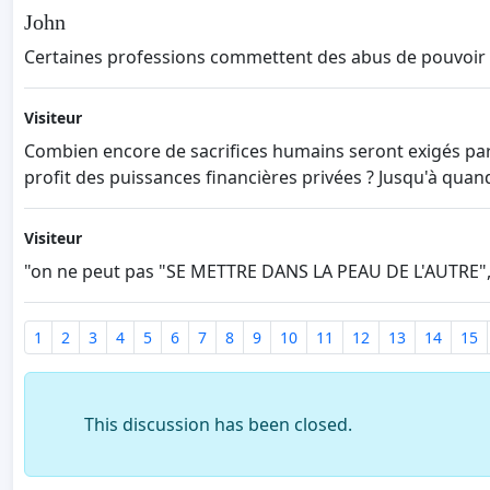
John
Certaines professions commettent des abus de pouvoir et 
Visiteur
Combien encore de sacrifices humains seront exigés par
profit des puissances financières privées ? Jusqu'à quan
Visiteur
"on ne peut pas "SE METTRE DANS LA PEAU DE L'AUTRE", 
1
2
3
4
5
6
7
8
9
10
11
12
13
14
15
This discussion has been closed.