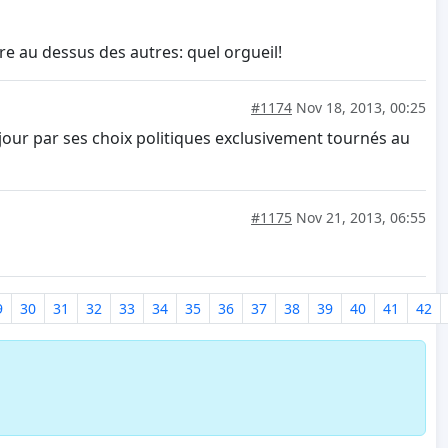
re au dessus des autres: quel orgueil!
#1174
Nov 18, 2013, 00:25
our par ses choix politiques exclusivement tournés au
#1175
Nov 21, 2013, 06:55
9
30
31
32
33
34
35
36
37
38
39
40
41
42