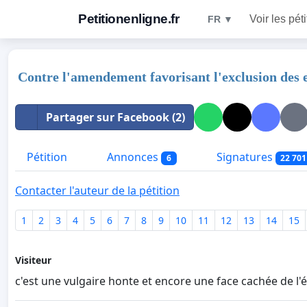
Petitionenligne.fr
Voir les pét
FR ▼
Contre l'amendement favorisant l'exclusion des 
Partager sur Facebook (2)
Pétition
Annonces
Signatures
6
22 701
Contacter l'auteur de la pétition
1
2
3
4
5
6
7
8
9
10
11
12
13
14
15
Visiteur
c'est une vulgaire honte et encore une face cachée de l'