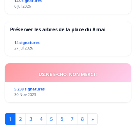
Préservons la stabilité de nos enfants.
143 signatures
6 Jul 2026
Préserver les arbres de la place du 8 mai
14 signatures
27 Jul 2026
USINE E-CHO, NON MERCI !
5 238 signatures
30 Nov 2023
1
2
3
4
5
6
7
8
»