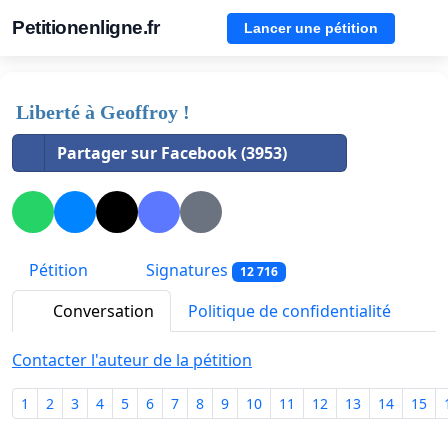
Petitionenligne.fr
Lancer une pétition
Liberté à Geoffroy !
Partager sur Facebook (3953)
Pétition
Signatures
12 716
Conversation
Politique de confidentialité
Contacter l'auteur de la pétition
1
2
3
4
5
6
7
8
9
10
11
12
13
14
15