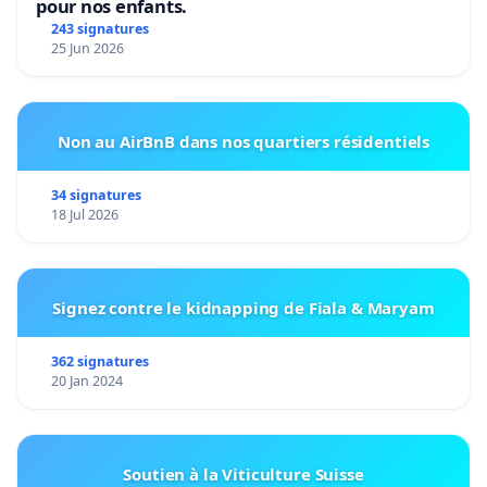
pour nos enfants.
243 signatures
25 Jun 2026
Non au AirBnB dans nos quartiers résidentiels
34 signatures
18 Jul 2026
Signez contre le kidnapping de Fiala & Maryam
362 signatures
20 Jan 2024
Soutien à la Viticulture Suisse