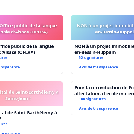
'Office public de la langue
NON à un projet immobili
nale d'Alsace (OPLRA)
en-Bessin-Huppa
ffice public de la langue
NON à un projet immobilier
d'Alsace (OPLRA)
en-Bessin-Huppain
ures
52 signatures
ransparence
Avis de transparence
Pour la reconduction de Fi
ital de Saint-Barthélemy à
affectation à l'école mater
Saint-Jean !
LAMARTINE auprès de Léo 
144 signatures
2026/2027
Avis de transparence
ital de Saint-Barthélemy à
!
ures
ransparence