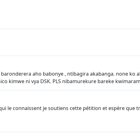
aronderera aho babonye , ntibagira akabanga. none ko aba
o nico kimwe ni vya DSK. PLS nibamurekure bareke kwimara
qui le connaissent je soutiens cette pétition et espère que t