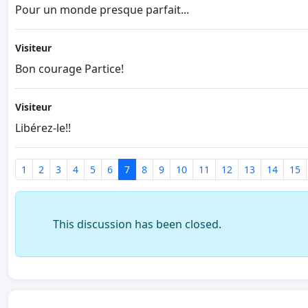
Pour un monde presque parfait...
Visiteur
Bon courage Partice!
Visiteur
Libérez-le!!
1
2
3
4
5
6
7
8
9
10
11
12
13
14
15
This discussion has been closed.