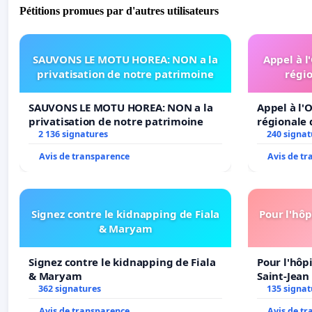
Pétitions promues par d'autres utilisateurs
SAUVONS LE MOTU HOREA: NON a la
Appel à l
privatisation de notre patrimoine
régio
SAUVONS LE MOTU HOREA: NON a la
Appel à l'O
privatisation de notre patrimoine
régionale 
2 136 signatures
240 signat
Avis de transparence
Avis de t
Signez contre le kidnapping de Fiala
Pour l'hôp
& Maryam
Signez contre le kidnapping de Fiala
Pour l'hôp
& Maryam
Saint-Jean 
362 signatures
135 signat
Avis de transparence
Avis de t