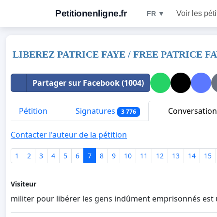
Petitionenligne.fr
Voir les pét
FR ▼
LIBEREZ PATRICE FAYE / FREE PATRICE F
Partager sur Facebook (1004)
Pétition
Signatures
Conversation
3 776
Contacter l'auteur de la pétition
1
2
3
4
5
6
7
8
9
10
11
12
13
14
15
Visiteur
militer pour libérer les gens indûment emprisonnés est 