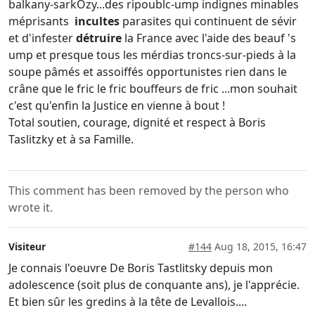
balkany-sarkÖzy...des ripoublc-ump indignes minables
méprisants
incultes
parasites qui continuent de sévir
et d'infester
détruire
la France avec l'aide des beauf 's
ump et presque tous les mérdias troncs-sur-pieds à la
soupe pâmés et assoiffés opportunistes rien dans le
crâne que le fric le fric bouffeurs de fric ...mon souhait
c'est qu'enfin la Justice en vienne à bout !
Total soutien, courage, dignité et respect à Boris
Taslitzky et à sa Famille.
This comment has been removed by the person who
wrote it.
Visiteur
#144
Aug 18, 2015, 16:47
Je connais l'oeuvre De Boris Tastlitsky depuis mon
adolescence (soit plus de conquante ans), je l'apprécie.
Et bien sûr les gredins à la tête de Levallois....