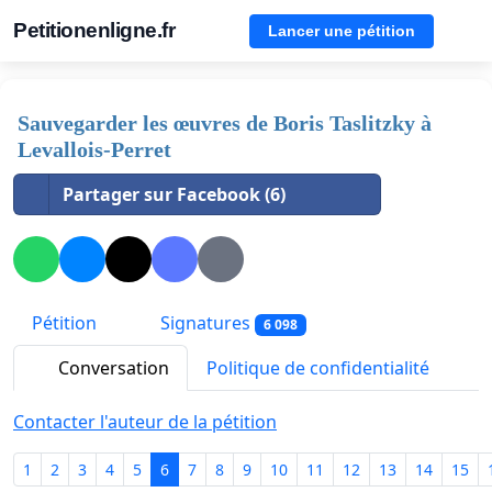
Petitionenligne.fr
Lancer une pétition
Sauvegarder les œuvres de Boris Taslitzky à
Levallois-Perret
Partager sur Facebook (6)
Pétition
Signatures
6 098
Conversation
Politique de confidentialité
Contacter l'auteur de la pétition
1
2
3
4
5
6
7
8
9
10
11
12
13
14
15