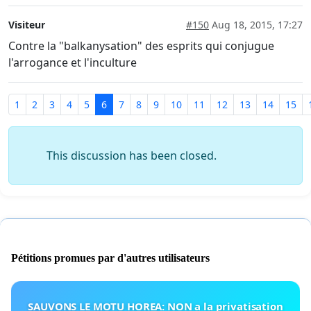
Visiteur
#150
Aug 18, 2015, 17:27
Contre la "balkanysation" des esprits qui conjugue
l'arrogance et l'inculture
1
2
3
4
5
6
7
8
9
10
11
12
13
14
15
This discussion has been closed.
Pétitions promues par d'autres utilisateurs
SAUVONS LE MOTU HOREA: NON a la privatisation