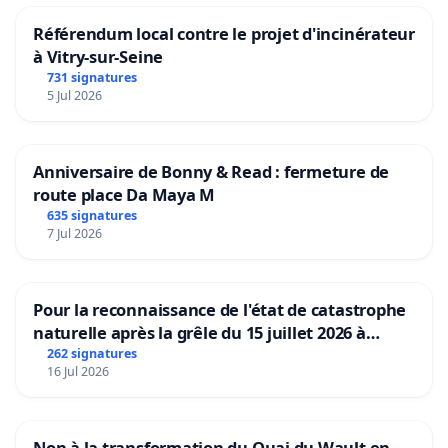
Référendum local contre le projet d'incinérateur
à Vitry-sur-Seine
731 signatures
5 Jul 2026
Anniversaire de Bonny & Read : fermeture de
route place Da Maya M
635 signatures
7 Jul 2026
Pour la reconnaissance de l'état de catastrophe
naturelle après la grêle du 15 juillet 2026 à
Aubenas et ses alentours
262 signatures
16 Jul 2026
Non à la transformation du Quai du Wault en