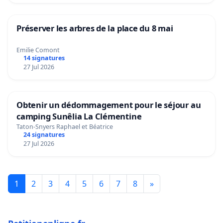
Préserver les arbres de la place du 8 mai
Emilie Comont
14 signatures
27 Jul 2026
Obtenir un dédommagement pour le séjour au
camping Sunêlia La Clémentine
Taton-Snyers Raphael et Béatrice
24 signatures
27 Jul 2026
1
2
3
4
5
6
7
8
»