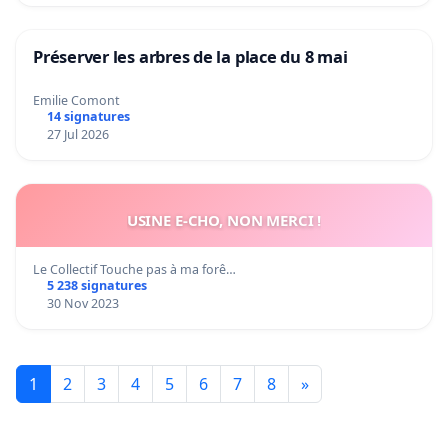
Préserver les arbres de la place du 8 mai
Emilie Comont
14 signatures
27 Jul 2026
USINE E-CHO, NON MERCI !
Le Collectif Touche pas à ma forê…
5 238 signatures
30 Nov 2023
1
2
3
4
5
6
7
8
»