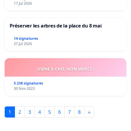
17 Jul 2026
Préserver les arbres de la place du 8 mai
14 signatures
27 Jul 2026
USINE E-CHO, NON MERCI !
5 238 signatures
30 Nov 2023
1
2
3
4
5
6
7
8
»