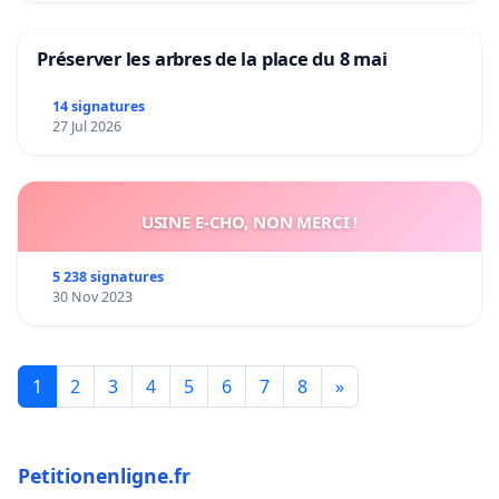
Préserver les arbres de la place du 8 mai
14 signatures
27 Jul 2026
USINE E-CHO, NON MERCI !
5 238 signatures
30 Nov 2023
1
2
3
4
5
6
7
8
»
Petitionenligne.fr