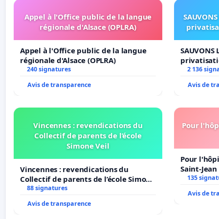
Appel à l'Office public de la langue
SAUVONS 
régionale d'Alsace (OPLRA)
privatis
Appel à l'Office public de la langue
SAUVONS L
régionale d'Alsace (OPLRA)
privatisat
240 signatures
2 136 sign
Avis de transparence
Avis de t
Vincennes : revendications du
Pour l'hôp
Collectif de parents de l’école
Simone Veil
Pour l'hôp
Saint-Jean 
Vincennes : revendications du
135 signat
Collectif de parents de l’école Simone
Veil
88 signatures
Avis de t
Avis de transparence