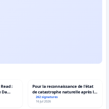
 Read :
Pour la reconnaissance de l'état
e Da
de catastrophe naturelle après la
grêle du 15 juillet 2026 à Aubenas
262 signatures
16 Jul 2026
et ses alentours