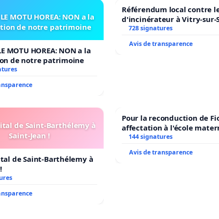
Référendum local contre le
LE MOTU HOREA: NON a la
d'incinérateur à Vitry-sur-
ation de notre patrimoine
728 signatures
Avis de transparence
E MOTU HOREA: NON a la
ion de notre patrimoine
atures
ransparence
Pour la reconduction de Fi
ital de Saint-Barthélemy à
affectation à l'école mater
Saint-Jean !
LAMARTINE auprès de Léo 
144 signatures
2026/2027
Avis de transparence
ital de Saint-Barthélemy à
!
ures
ransparence