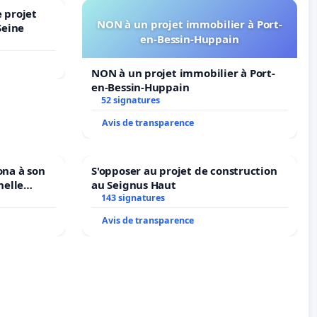
 projet
NON à un projet immobilier à Port-
Seine
en-Bessin-Huppain
NON à un projet immobilier à Port-
en-Bessin-Huppain
52 signatures
Avis de transparence
ona à son
S'opposer au projet de construction
nelle
au Seignus Haut
N. en
143 signatures
Avis de transparence