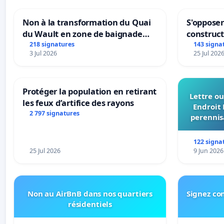
Non à la transformation du Quai
S'opposer
du Wault en zone de baignade
construc
urbaine
218 signatures
143 signa
3 Jul 2026
25 Jul 202
Protéger la population en retirant
Lettre ou
les feux d’artifice des rayons
Endroit 
2 797 signatures
perennis
du Bon
122 signa
25 Jul 2026
9 Jun 2026
Non au AirBnB dans nos quartiers
Signez con
résidentiels