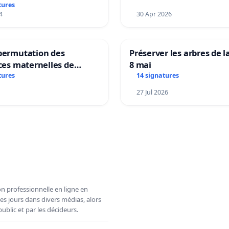
tures
4
30 Apr 2026
 permutation des
Préserver les arbres de l
ices maternelles de
8 mai
 et Laplaigne !
tures
14 signatures
s la stabilité de nos
27 Jul 2026
n professionnelle en ligne en
es jours dans divers médias, alors
ublic et par les décideurs.