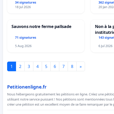
34 signatures
362 signa
18 Jul 2026
20 Jan 202
Sauvons notre ferme pallsade
Non à la
institutr
Bléharies
71 signatures
143 signa
Préservon
5 Aug 2026
6 Jul 2026
enfants.
1
2
3
4
5
6
7
8
»
Petitionenligne.fr
Nous hébergeons gratuitement les pétitions en ligne. Créez une pétitio
utilisant notre service puissant ! Nos pétitions sont mentionnées tous l
créer une pétition est un excellent moyen de se faire remarquer par le p