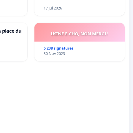
17 Jul 2026
a place du
USINE E-CHO, NON MERCI !
5 238 signatures
30 Nov 2023