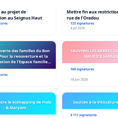
 au projet de
Mettre fin aux restrictio
tion au Seignus Haut
rue de l’Oradou
tures
123 signatures
6
4 Jul 2026
verte des familles du Bon
SAUVONS LES ARBRES DE
Pour la reouverture et la
MAURICE SARRA
ation de l’Espace Familles
 Endroit a Tours 37000
160 signatures
tures
16 Jun 2026
tre le kidnapping de Fiala
Soutien à la Viticultur
& Maryam
4 111 signatures