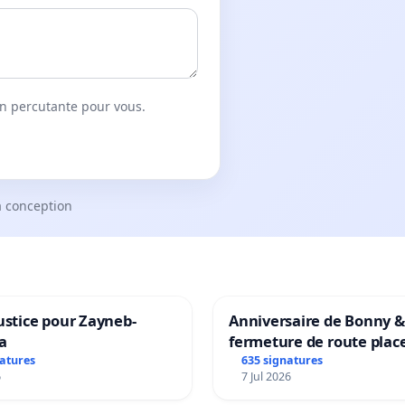
on percutante pour vous.
a conception
ustice pour Zayneb-
Anniversaire de Bonny &
a
fermeture de route plac
Maya M
natures
635 signatures
6
7 Jul 2026