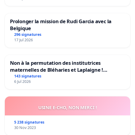
Prolonger la mission de Rudi Garcia avec la
Belgique
296 signatures
17 Jul 2026
Non à la permutation des institutrices
maternelles de Bléharies et Laplaigne !
Préservons la stabilité de nos enfants.
143 signatures
6 Jul 2026
USINE E-CHO, NON MERCI !
5 238 signatures
30 Nov 2023