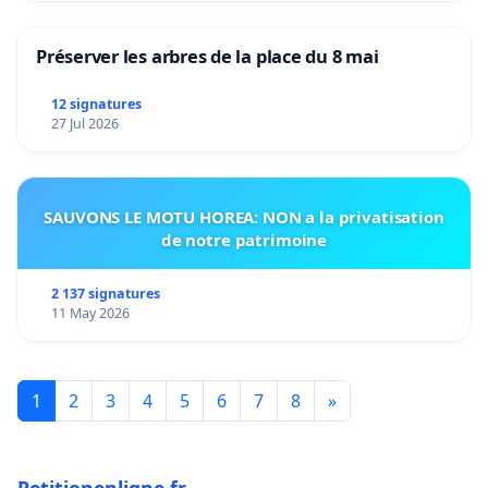
Préserver les arbres de la place du 8 mai
12 signatures
27 Jul 2026
SAUVONS LE MOTU HOREA: NON a la privatisation
de notre patrimoine
2 137 signatures
11 May 2026
1
2
3
4
5
6
7
8
»
Petitionenligne.fr