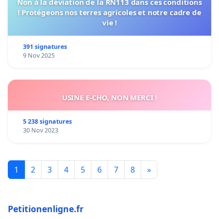
Non à la déviation de la RN113 dans ces conditions
! Protégeons nos terres agricoles et notre cadre de
vie !
391 signatures
9 Nov 2025
USINE E-CHO, NON MERCI !
5 238 signatures
30 Nov 2023
1
2
3
4
5
6
7
8
»
Petitionenligne.fr