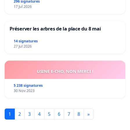
296 signatures
17 Jul 2026
Préserver les arbres de la place du 8 mai
14 signatures
27 Jul 2026
USINE E-CHO, NON MERCI !
5 238 signatures
30 Nov 2023
1
2
3
4
5
6
7
8
»