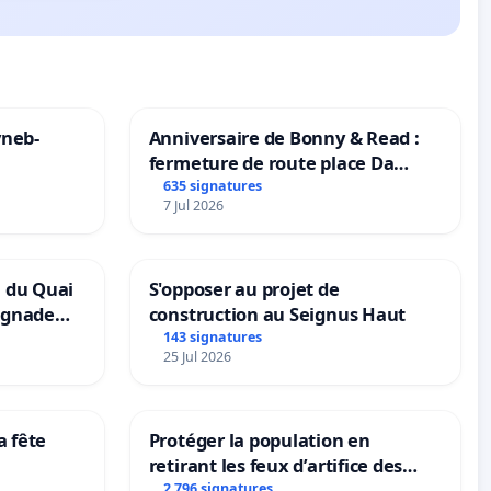
yneb-
Anniversaire de Bonny & Read :
fermeture de route place Da
Maya M
635 signatures
7 Jul 2026
n du Quai
S'opposer au projet de
ignade
construction au Seignus Haut
143 signatures
25 Jul 2026
a fête
Protéger la population en
retirant les feux d’artifice des
rayons
2 796 signatures