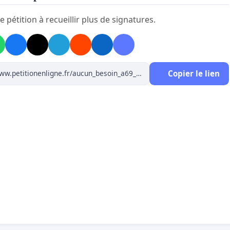
l régional Occitanie
e pétition à recueillir plus de signatures.
ivités territoriales concernées
Copier le lien
pose au projet d’autoroute
A69 Castres - Toulouse,
et je
CUN BESOIN ni INTENTION d’utiliser cette autoroute
,
 (État et concessionnaire ATOSCA) envisagez de
e après les élections présidentielles et législatives de
 vous engageant mutuellement pour 55 ans dans un
de réalisation et de concession de cette infrastructure.
ose à l’A69 et ne l’utiliserai pas parce que :
e infrastructure routière de 62 km est
inadaptée
et
dimensionnée
: trafic ridiculement faible sur 75% de
inéraire (c’est-à-dire en dehors des 10 km