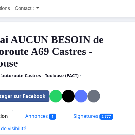
itions
Contact :
’ai AUCUN BESOIN de
toroute A69 Castres -
ouse
'autoroute Castres - Toulouse (PACT)
·
tager sur Facebook
tion
Annonces
Signatures
1
2 777
de visibilité