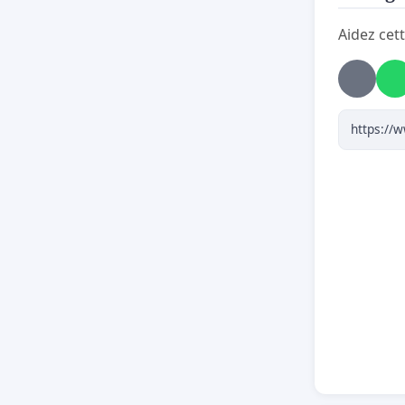
Consei
Aidez cett
Collect
J
e m’op
n’ai AU
que vous
construir
2022, en
contrat 
Je m’opp
Cett
sur
l’it