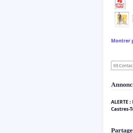
Montrer 
de 
Contact
Annonc
Destinat
post-él
ALERTE :
Castres-
- Conc
Copies :
Partager