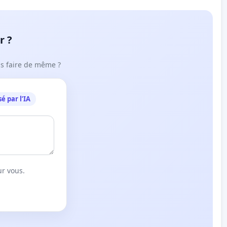
r ?
ous faire de même ?
é par l’IA
ur vous.