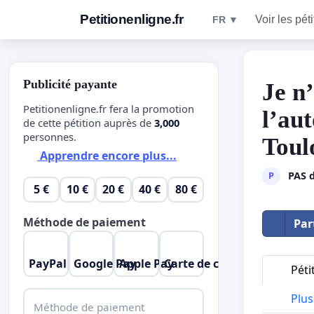
Petitionenligne.fr
Voir les pét
FR ▼
Publicité payante
Je n
Petitionenligne.fr fera la promotion
l’au
de cette pétition auprès de
3,000
personnes.
Toul
Apprendre encore plus...
PAS d
P
5 €
10 €
20 €
40 €
80 €
Méthode de paiement
Par
PayPal
Google Pay
Apple Pay
Carte de crédit
Péti
Plus 
Méthode de paiement