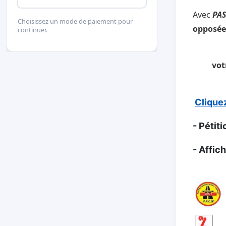
Avec
PAS
Choisissez un mode de paiement pour
opposées
continuer.
vot
Clique
- Pétiti
- Affic