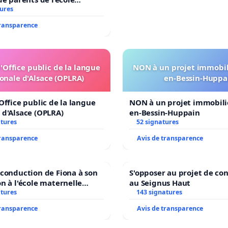
nitivement, et les inondations de la vallée du Girou
il
tures
ifiées.
transparence
otidien sera lourdement impacté :
déviations des deux principaux villages sur cet
l'Office public de la langue
NON à un projet immobili
éraire, que j’ai payées il y a 20 ans, me sont spoliées, ce
onale d'Alsace (OPLRA)
en-Bessin-Huppa
m’obligera à repasser par les centres-village. Un retour
'Office public de la langue
NON à un projet immobilie
ns en arrière inacceptable : retour du trafic en centre-
 d'Alsace (OPLRA)
en-Bessin-Huppain
age, embouteillages, bruit, pollution, moindre sécurité
atures
52 signatures
 les riverains, et forte augmentation de mes temps de
transparence
Avis de transparence
et (+ 15 à 20 mn les jours de marché).
 déplacements locaux subiront des détours
econduction de Fiona à son
S'opposer au projet de co
on à l'école maternelle
au Seignus Haut
ortants, notamment dans le sens nord ↔ sud, pour
E auprès de Léo N. en
atures
143 signatures
der aux rares endroits permettant de traverser ce
7
transparence
Avis de transparence
r » .