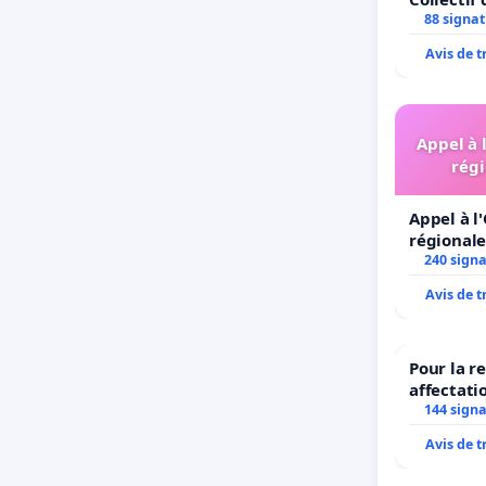
défi
Simone Ve
88 signa
ampl
Avis de 
Mon qu
Les 
Appel à 
itin
régi
qui 
Appel à l
20 a
régionale
vill
240 sign
pour
Avis de 
traj
Mes
Pour la r
affectati
imp
LAMARTIN
144 sign
accé
2026/202
Avis de 
« mu