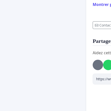
Montrer 
3- Nos m
4- Entre
Contact
propre e
5- Nous 
Partager
compris l
Aidez cett
6- Les fr
nous aur
Donc voil
Mercier 
PARTICUL
nos mai
Donc svp