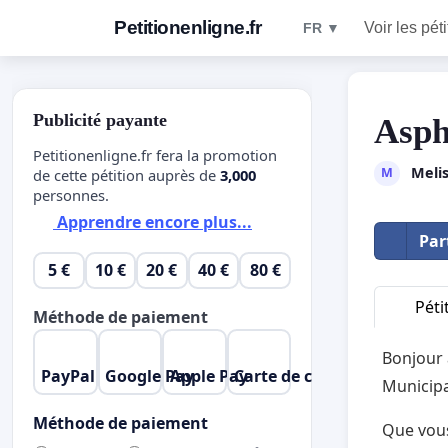
Petitionenligne.fr
Voir les pét
FR ▼
Publicité payante
Asph
Petitionenligne.fr fera la promotion
Meli
M
de cette pétition auprès de
3,000
personnes.
Apprendre encore plus...
Par
5 €
10 €
20 €
40 €
80 €
Péti
Méthode de paiement
Bonjour 
PayPal
Google Pay
Apple Pay
Carte de crédit
Municipa
Méthode de paiement
Que vous