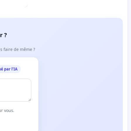
r ?
ous faire de même ?
é par l’IA
ur vous.