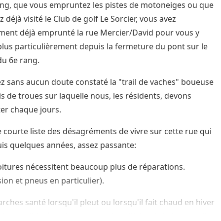
ng, que vous empruntez les pistes de motoneiges ou que
 déjà visité le Club de golf Le Sorcier, vous avez
ment déjà emprunté la rue Mercier/David pour vous y
plus particulièrement depuis la fermeture du pont sur le
u 6e rang.
z sans aucun doute constaté la "trail de vaches" boueuse
is de troues sur laquelle nous, les résidents, devons
er chaque jours.
e courte liste des désagréments de vivre sur cette rue qui
uis quelques années, assez passante:
oitures nécessitent beaucoup plus de réparations.
ion et pneus en particulier).
rches santé lorsqu'il pleut ou lorsqu'il fait chaud en hiver
i impossible, à moins que tu adore "faire de la bouette ".