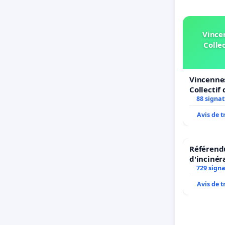
Vince
Collec
Vincennes
Collectif 
Simone Ve
88 signa
Avis de 
Référendu
d'incinér
729 sign
Avis de 