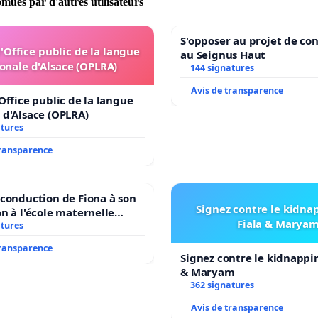
omues par d'autres utilisateurs
S'opposer au projet de co
l'Office public de la langue
au Seignus Haut
onale d'Alsace (OPLRA)
144 signatures
Avis de transparence
'Office public de la langue
 d'Alsace (OPLRA)
atures
transparence
econduction de Fiona à son
Signez contre le kidna
on à l'école maternelle
Fiala & Marya
E auprès de Léo N. en
atures
7
transparence
Signez contre le kidnappi
& Maryam
362 signatures
Avis de transparence