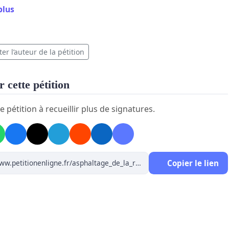
plus
aisons perdent beaucoup de valeurs
tenir nos entrées sans qu'elles ne défoncent et reste
er l’auteur de la pétition
st presque impossible.
respirons constamment de la boucane de roches, y
 cette pétition
es enfants. L'été c'est l'enfer!
e pétition à recueillir plus de signatures.
ais de la tapeuse et de l'arroseuse est tellement élevée que
ions déjà 10 couches d'asphaltes.
à, je suis assez certaine que l'asphaltage de la rue
Copier le lien
serait bénéfique pour plusieurs raisons,
IÈREMENT pour notre santé ainsi que pour la valeur de
sons.
, aidez-nous à faire comprendre le message au Maire de