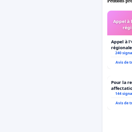
Pétitions pr
Appel à 
régi
Appel à l
régionale
240 sign
Avis de 
Pour la r
affectati
LAMARTIN
144 sign
2026/202
Avis de 