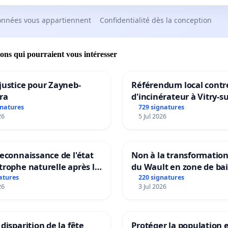
onnées vous appartiennent
Confidentialité dès la conception
ions qui pourraient vous intéresser
justice pour Zayneb-
Référendum local contre
ra
d'incinérateur à Vitry-s
gnatures
729 signatures
26
5 Jul 2026
reconnaissance de l'état
Non à la transformatio
trophe naturelle après la
du Wault en zone de ba
 15 juillet 2026 à Aubenas
urbaine
atures
220 signatures
26
3 Jul 2026
lentours
 disparition de la fête
Protéger la population 