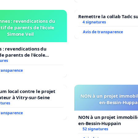
Remettre la collab Tadc su
nnes : revendications du
4 signatures
tif de parents de l’école
Avis de transparence
Simone Veil
 : revendications du
de parents de l’école
il
tures
transparence
m local contre le projet
NON à un projet immobili
ateur à Vitry-sur-Seine
en-Bessin-Huppa
atures
transparence
NON à un projet immobilie
en-Bessin-Huppain
52 signatures