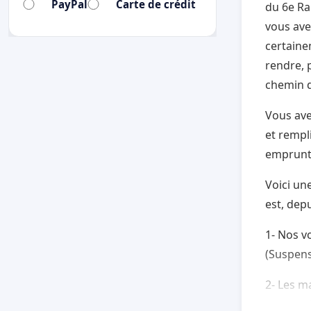
PayPal
Carte de crédit
du 6e Ra
vous avez
certaine
rendre, 
chemin d
Vous ave
et rempl
emprunt
Voici un
est, dep
1- Nos v
(Suspens
2- Les ma
sont cas