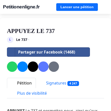
Petitionenligne.fr
Lancer une pétition
APPUYEZ LE 737
Le 737
·
L
Partager sur Facebook (1468)
Pétition
Signatures
4 247
Plus de visibilité
APPUYEZ
Le 737 et permettez-nous, ainsi qu'aux