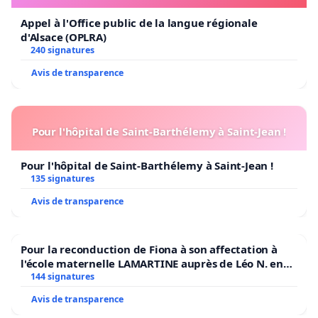
Aujourd’hui, nous vous demandons donc d’appuyer
Appel à l'Office public de la langue régionale
votre ESCALE ESTIVALE afin de rendre pérenne
d'Alsace (OPLRA)
l’offre de divertissement musical. Accordons-nous
240 signatures
ensemble le bonheur de voir les yeux brillants de
Avis de transparence
vos enfants, impressionnés par le gros avion bleu.
Permettons-nous de danser et chanter encore
plusieurs années.
Pour l'hôpital de Saint-Barthélemy à Saint-Jean !
Merci de nous supporter en signant
CETTE
Pour l'hôpital de Saint-Barthélemy à Saint-Jean !
PÉTITION
.
135 signatures
Avis de transparence
Pour la reconduction de Fiona à son affectation à
l'école maternelle LAMARTINE auprès de Léo N. en
2026/2027
144 signatures
Avis de transparence