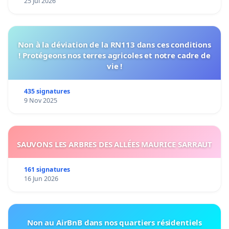
25 Jul 2026
Non à la déviation de la RN113 dans ces conditions
! Protégeons nos terres agricoles et notre cadre de
vie !
435 signatures
9 Nov 2025
SAUVONS LES ARBRES DES ALLÉES MAURICE SARRAUT
161 signatures
16 Jun 2026
Non au AirBnB dans nos quartiers résidentiels