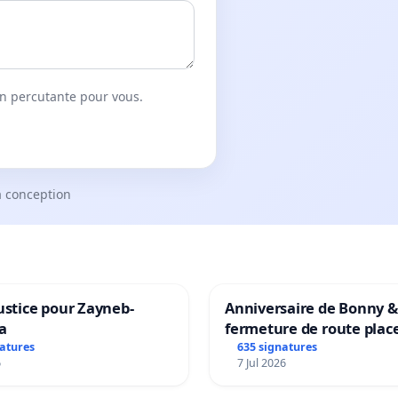
on percutante pour vous.
a conception
ustice pour Zayneb-
Anniversaire de Bonny &
a
fermeture de route plac
Maya M
natures
635 signatures
6
7 Jul 2026