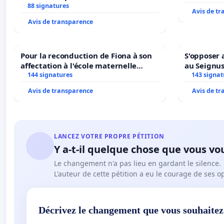
Veil
88 signatures
Avis de t
Avis de transparence
Pour la reconduction de Fiona à son
S'opposer 
affectation à l'école maternelle
au Seignu
LAMARTINE auprès de Léo N. en
144 signatures
143 signat
2026/2027
Avis de transparence
Avis de t
LANCEZ VOTRE PROPRE PÉTITION
Y a-t-il quelque chose que vous vo
Le changement n'a pas lieu en gardant le silence.
L'auteur de cette pétition a eu le courage de ses o
Décrivez le changement que vous souhaitez