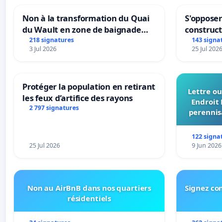
Non à la transformation du Quai
S'opposer
du Wault en zone de baignade
construc
urbaine
218 signatures
143 signa
3 Jul 2026
25 Jul 202
Protéger la population en retirant
Lettre ou
les feux d’artifice des rayons
Endroit 
2 797 signatures
perennis
du Bon
122 signa
25 Jul 2026
9 Jun 2026
Non au AirBnB dans nos quartiers
Signez con
résidentiels