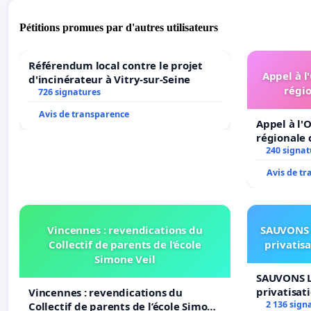
Pétitions promues par d'autres utilisateurs
Référendum local contre le projet
Appel à l
d'incinérateur à Vitry-sur-Seine
régio
726 signatures
Avis de transparence
Appel à l'O
régionale 
240 signat
Avis de t
Vincennes : revendications du
SAUVONS 
Collectif de parents de l’école
privatis
Simone Veil
SAUVONS L
privatisat
Vincennes : revendications du
2 136 sign
Collectif de parents de l’école Simone