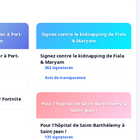
er à Port-
Signez contre le kidnapping de Fiala
in
& Maryam
 à Port-
Signez contre le kidnapping de Fiala
& Maryam
362 signatures
Avis de transparence
r Fortnite
Pour l'hôpital de Saint-Barthélemy à
Saint-Jean !
Pour l'hôpital de Saint-Barthélemy à
Saint-Jean !
135 signatures