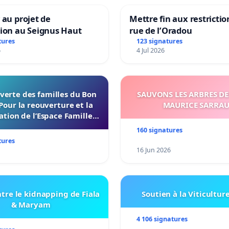
 au projet de
Mettre fin aux restrictio
tion au Seignus Haut
rue de l’Oradou
tures
123 signatures
6
4 Jul 2026
verte des familles du Bon
SAUVONS LES ARBRES DE
Pour la reouverture et la
MAURICE SARRA
ation de l’Espace Familles
 Endroit a Tours 37000
160 signatures
tures
16 Jun 2026
tre le kidnapping de Fiala
Soutien à la Viticultur
& Maryam
4 106 signatures