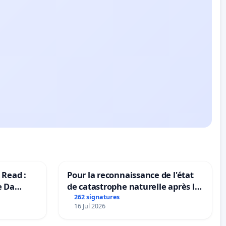
 Read :
Pour la reconnaissance de l'état
e Da
de catastrophe naturelle après la
grêle du 15 juillet 2026 à Aubenas
262 signatures
16 Jul 2026
et ses alentours