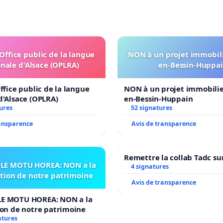
'Office public de la langue
NON à un projet immobili
nale d'Alsace (OPLRA)
en-Bessin-Huppa
ffice public de la langue
NON à un projet immobilier
d'Alsace (OPLRA)
en-Bessin-Huppain
ures
52 signatures
ransparence
Avis de transparence
Remettre la collab Tadc su
LE MOTU HOREA: NON a la
4 signatures
ation de notre patrimoine
Avis de transparence
E MOTU HOREA: NON a la
ion de notre patrimoine
atures