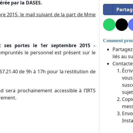
 gérée par la DASES.
Partag
bre 2015, le mail suivant de la part de Mme
Comment promo
t ses portes le 1er septembre 2015
–
Partagez
pruntés le personnel est présent sur le
liés au s
Contacte
Écri
7.21.40 de 9h à 17h pour la restitution de
vous
susc
 sera prochainement accessible à l’IRTS
sujet
urement.
Copi
mess
Envo
Inst