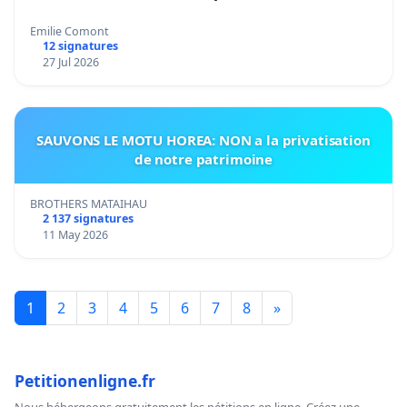
Emilie Comont
12 signatures
27 Jul 2026
SAUVONS LE MOTU HOREA: NON a la privatisation
de notre patrimoine
BROTHERS MATAIHAU
2 137 signatures
11 May 2026
1
2
3
4
5
6
7
8
»
Petitionenligne.fr
Nous hébergeons gratuitement les pétitions en ligne. Créez une