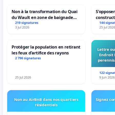
Non à la transformation du Quai
S'opposer
du Wault en zone de baignade
construc
urbaine
219 signatures
144 signa
3 Jul 2026
25 Jul 202
Protéger la population en retirant
Lettre ou
les feux d’artifice des rayons
Endroit 
2 796 signatures
perennis
du Bon
122 signa
25 Jul 2026
9 Jun 2026
Non au AirBnB dans nos quartiers
Signez con
résidentiels