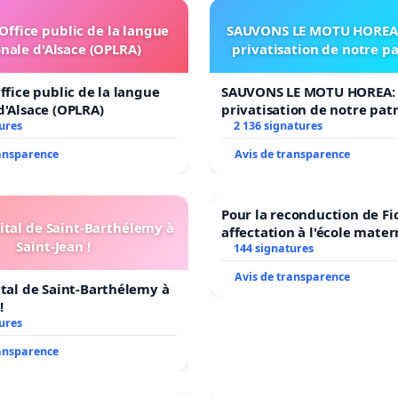
'Office public de la langue
SAUVONS LE MOTU HOREA:
nale d'Alsace (OPLRA)
privatisation de notre p
ffice public de la langue
SAUVONS LE MOTU HOREA: 
d'Alsace (OPLRA)
privatisation de notre pat
ures
2 136 signatures
ransparence
Avis de transparence
Pour la reconduction de Fi
ital de Saint-Barthélemy à
affectation à l'école mater
Saint-Jean !
LAMARTINE auprès de Léo 
144 signatures
2026/2027
Avis de transparence
ital de Saint-Barthélemy à
!
ures
ransparence