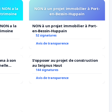
 NON a la
NON à un projet immobilier à Port-
atrimoine
en-Bessin-Huppain
NON a la
NON à un projet immobilier à Port-
rimoine
en-Bessin-Huppain
52 signatures
Avis de transparence
ona à son
S'opposer au projet de construction
nelle
au Seignus Haut
N. en
144 signatures
Avis de transparence