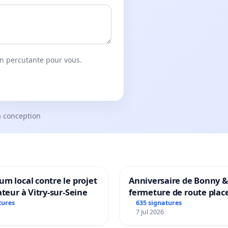
on percutante pour vous.
a conception
m local contre le projet
Anniversaire de Bonny &
ateur à Vitry-sur-Seine
fermeture de route plac
Maya M
tures
635 signatures
7 Jul 2026