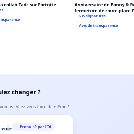
a collab Tadc sur Fortnite
Anniversaire de Bonny & R
es
fermeture de route place
635 signatures
ransparence
Avis de transparence
ulez changer ?
pinions. Allez-vous faire de même ?
Propulsé par l’IA
 voir