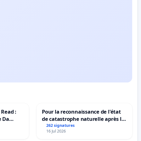
 Read :
Pour la reconnaissance de l'état
e Da
de catastrophe naturelle après la
grêle du 15 juillet 2026 à Aubenas
262 signatures
16 Jul 2026
et ses alentours