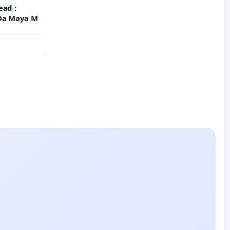
ead :
 Da Maya M