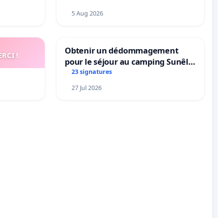
5 Aug 2026
Obtenir un dédommagement
RCI !
pour le séjour au camping Sunêlia
La Clémentine
23 signatures
27 Jul 2026