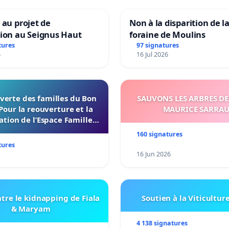
 au projet de
Non à la disparition de la
tion au Seignus Haut
foraine de Moulins
tures
97 signatures
6
16 Jul 2026
verte des familles du Bon
SAUVONS LES ARBRES DE
Pour la reouverture et la
MAURICE SARRA
ation de l’Espace Familles
 Endroit a Tours 37000
160 signatures
tures
16 Jun 2026
tre le kidnapping de Fiala
Soutien à la Viticultur
& Maryam
4 138 signatures