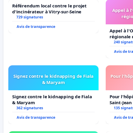
Référendum local contre le projet
Appel à l
d'incinérateur à Vitry-sur-Seine
régio
729 signatures
Avis de transparence
Appel à l'O
régionale 
240 signat
Avis de t
Signez contre le kidnapping de Fiala
Pour l'hôp
& Maryam
Signez contre le kidnapping de Fiala
Pour l'hôp
& Maryam
Saint-Jean 
362 signatures
135 signat
Avis de transparence
Avis de t