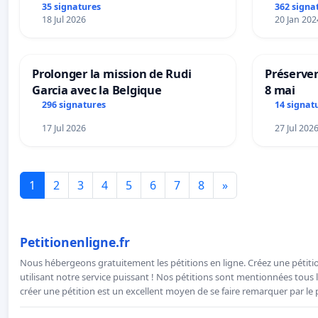
35 signatures
362 signa
18 Jul 2026
20 Jan 202
Prolonger la mission de Rudi
Préserver
Garcia avec la Belgique
8 mai
296 signatures
14 signat
17 Jul 2026
27 Jul 202
1
2
3
4
5
6
7
8
»
Petitionenligne.fr
Nous hébergeons gratuitement les pétitions en ligne. Créez une pétitio
utilisant notre service puissant ! Nos pétitions sont mentionnées tous l
créer une pétition est un excellent moyen de se faire remarquer par le p