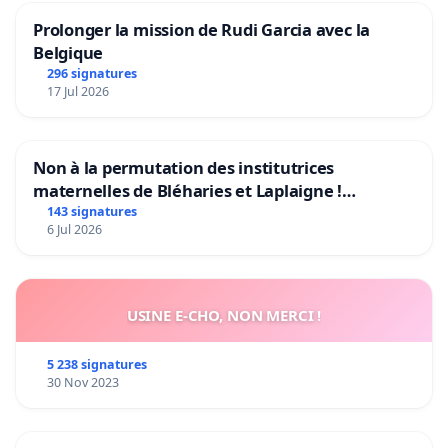
Prolonger la mission de Rudi Garcia avec la
Belgique
296 signatures
17 Jul 2026
Non à la permutation des institutrices
maternelles de Bléharies et Laplaigne !
Préservons la stabilité de nos enfants.
143 signatures
6 Jul 2026
USINE E-CHO, NON MERCI !
5 238 signatures
30 Nov 2023