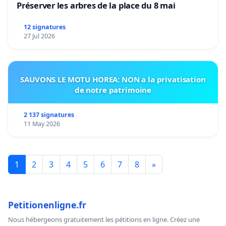
Préserver les arbres de la place du 8 mai
12 signatures
27 Jul 2026
SAUVONS LE MOTU HOREA: NON a la privatisation
de notre patrimoine
2 137 signatures
11 May 2026
1
2
3
4
5
6
7
8
»
Petitionenligne.fr
Nous hébergeons gratuitement les pétitions en ligne. Créez une