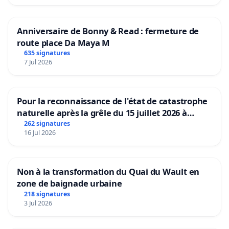
La segmentation des quartiers nuit à la cohésion
Anniversaire de Bonny & Read : fermeture de
sociale, créant des barrières physiques et
route place Da Maya M
psychologiques entre les résidents.
635 signatures
7 Jul 2026
Témoignages de Citoyens.
Pour la reconnaissance de l'état de catastrophe
naturelle après la grêle du 15 juillet 2026 à
Nous invitons les résidents de Liège à partager
Aubenas et ses alentours
262 signatures
leurs expériences et témoignages concernant les
16 Jul 2026
difficultés rencontrées depuis l'arrivée du tram.
Non à la transformation du Quai du Wault en
zone de baignade urbaine
Voici quelques exemples de témoignages déjà
218 signatures
3 Jul 2026
reçus :