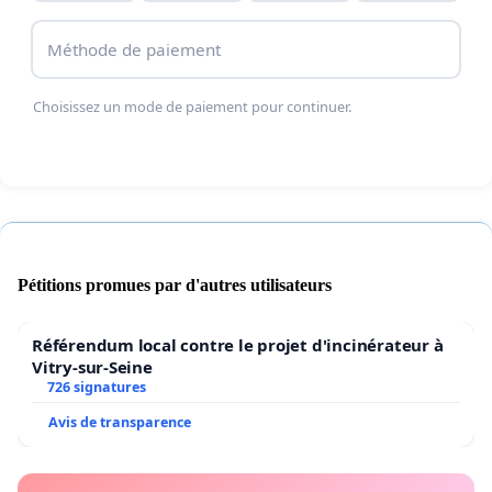
Méthode de paiement
Horaires Limités : Les horaires actuels des bus ne
permettent pas aux usagers de se déplacer
Choisissez un mode de paiement pour continuer.
efficacement, surtout en soirée. Les derniers et
premiers voyages ne sont pas adaptés aux besoins
des travailleurs de nuit, des étudiants et des
personnes sortant en soirée.
Pétitions promues par d'autres utilisateurs
Lignes Réduites :
Référendum local contre le projet d'incinérateur à
Certaines lignes de bus ont été modifiées ou
Vitry-sur-Seine
726 signatures
supprimées, rendant l'accès à certaines zones du
Avis de transparence
centre-ville difficiles.