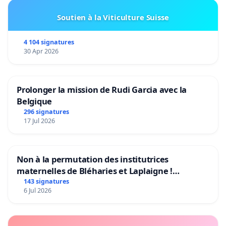
Nous demandons une révision des horaires pour
Soutien à la Viticulture Suisse
optimiser les correspondances entre le tram et les
4 104 signatures
autres transports en commun.
30 Apr 2026
Prolonger la mission de Rudi Garcia avec la
Dialogue Ouvert :
Belgique
Nous encourageons un dialogue ouvert entre les
296 signatures
17 Jul 2026
décideurs, les résidents et les experts en mobilité
pour trouver des solutions durables.
Non à la permutation des institutrices
maternelles de Bléharies et Laplaigne !
Préservons la stabilité de nos enfants.
143 signatures
Conclusion
6 Jul 2026
Nous sollicitons votre soutien pour réclamer un
système de transport plus inclusif et efficace à