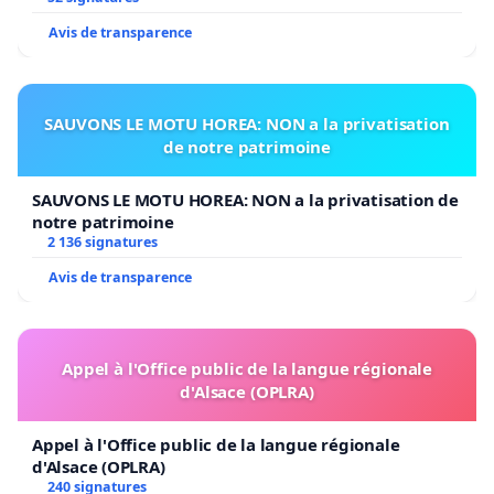
isolant et compliquant l'accès aux services
Avis de transparence
essentiels comme les écoles, les hôpitaux et les
commerces.
SAUVONS LE MOTU HOREA: NON a la privatisation
de notre patrimoine
Demandes de la Pétition.
SAUVONS LE MOTU HOREA: NON a la privatisation de
notre patrimoine
2 136 signatures
Nous demandons aux autorités compétentes de
Avis de transparence
prendre les mesures suivantes :
Appel à l'Office public de la langue régionale
d'Alsace (OPLRA)
Adapter les Horaires des Bus :
Appel à l'Office public de la langue régionale
Prolonger les horaires des premiers et derniers
d'Alsace (OPLRA)
voyages pour permettre aux usagers de rentrer
240 signatures