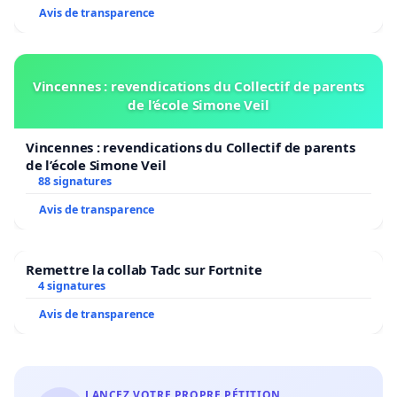
Avis de transparence
Consulter les Usagers :
Vincennes : revendications du Collectif de parents
de l’école Simone Veil
Impliquer la communauté dans le processus de
Vincennes : revendications du Collectif de parents
planification des transports pour s'assurer que les
de l’école Simone Veil
services répondent aux besoins réels de la
88 signatures
population.
Avis de transparence
Remettre la collab Tadc sur Fortnite
Conclusion.
4 signatures
Avis de transparence
En signant cette pétition, vous soutenez une
initiative visant à améliorer la qualité de vie à Liège
LANCEZ VOTRE PROPRE PÉTITION