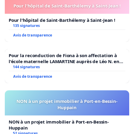
Pour l'hôpital de Saint-Barthélemy à Saint-Jean !
Incompatibilité avec les Modes de Vie modernes :
Pour l'hôpital de Saint-Barthélemy à Saint-Jean !
135 signatures
Dans une ville qui se respecte, il est essentiel de
Avis de transparence
disposer de moyens de transport accessibles à
toute heure, afin de soutenir les activités
Pour la reconduction de Fiona à son affectation à
économiques et culturelles.
l'école maternelle LAMARTINE auprès de Léo N. en
2026/2027
144 signatures
Avis de transparence
Parcours Fragmentés :
NON à un projet immobilier à Port-en-Bessin-
Huppain
De nombreux parcours actuels du réseau Tec
semblent ignorer certains quartiers et peripheries
NON à un projet immobilier à Port-en-Bessin-
Huppain
proches comme Tilleur, Herstal ou Flemalle, les
52 signatures