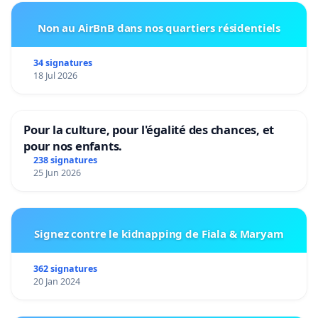
attendre dans un endroit sûr et sécurisé.
Non au AirBnB dans nos quartiers résidentiels
34 signatures
Anonyme. Plus de bus direct entre st lambert ou
18 Jul 2026
gare léopold pour se rendre en Outremeuse, le
parcours jusque place du congrès est pourtant
Pour la culture, pour l'égalité des chances, et
indispensable. Ces déplacements sont d'utilité
pour nos enfants.
publique.
238 signatures
25 Jun 2026
Signez contre le kidnapping de Fiala & Maryam
Nos Revendications
362 signatures
20 Jan 2024
Réaménagement des Horaires :