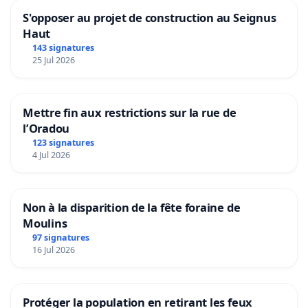
S'opposer au projet de construction au Seignus
Marie, résidente du quartier d'Outremeuse : «
Haut
Depuis que le tram est en service, je mets presque
143 signatures
25 Jul 2026
deux fois plus de temps pour aller travailler. Les
correspondances avec les bus sont mal
synchronisées, et je suis souvent en retard. »
Mettre fin aux restrictions sur la rue de
l’Oradou
Jean, étudiant à l'université de Liège : « Je dois
123 signatures
maintenant marcher beaucoup plus loin pour
4 Jul 2026
attraper le tram, et les horaires ne me permettent
pas d'arriver à l'heure à mes cours. »
Non à la disparition de la fête foraine de
Moulins
97 signatures
16 Jul 2026
Dominique, Tilleur.
Les nouveaux horaires de la Tec sont aménagés en
Protéger la population en retirant les feux
dépit du bon sens.