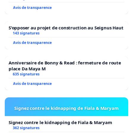
chez eux après 24h, comme c'est le cas dans de
Avis de transparence
nombreuses autres villes européennes. Pallier au
manqué de cohérence entre les correspondances.
S'opposer au projet de construction au Seignus Haut
143 signatures
Aménager des lieux d'attente couverts et sécurisés
á Sclessin et Coronmeuse.
Avis de transparence
Anniversaire de Bonny & Read : fermeture de route
Rétablir et Renforcer les Lignes de Bus :
place Da Maya M
635 signatures
Avis de transparence
Revoir les lignes actuelles pour s'assurer qu'elles
couvrent adéquatement le centre-ville et les zones
Signez contre le kidnapping de Fiala & Maryam
périphériques importantes.
Signez contre le kidnapping de Fiala & Maryam
362 signatures