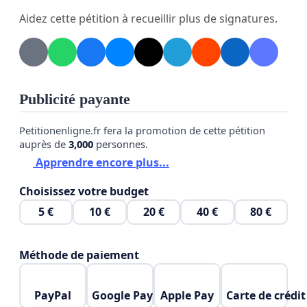
rendant les déplacements plus compliqués pour de
Aidez cette pétition à recueillir plus de signatures.
nombreux résidents.
Nous lançons cette pétition pour demander une
Publicité payante
révision et un rétablissement des services de
Petitionenligne.fr fera la promotion de cette pétition
transport en commun afin de répondre aux réels
auprès de
3,000
personnes.
besoins des résidents et des visiteurs.
Apprendre encore plus...
Choisissez votre budget
Problèmes Actuels
5 €
10 €
20 €
40 €
80 €
Méthode de paiement
Les usagers rencontrent plusieurs problèmes liés à
la mobilité à Liège, notamment :
PayPal
Google Pay
Apple Pay
Carte de crédit