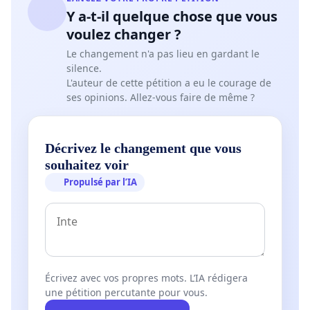
en facilitant les déplacements pour tous.
Y a-t-il quelque chose que vous
voulez changer ?
Une mobilité efficace est essentielle pour le
Le changement n'a pas lieu en gardant le
développement durable de notre ville.
silence.
L'auteur de cette pétition a eu le courage de
ses opinions. Allez-vous faire de même ?
Rejoignez-nous pour demander des changements
concrets et positifs dans notre système de
Décrivez le changement que vous
transport en difficulté de déplacements. Revoir ou
souhaitez voir
rétablir les horaires et les lignes de bus dans le
Propulsé par l’IA
centre ville pour un accès fluide entre les quartiers.
Adapter les horaires des premiers et derniers
Écrivez avec vos propres mots. L’IA rédigera
voyages aux horaires des travailleurs de nuit et
une pétition percutante pour vous.
fêtards.