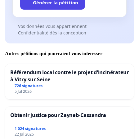
Générer la pétition
Aménager une offre de navettes efficaces entre
Vos données vous appartiennent
chaque quartiers et leurs proches périphéries.
Confidentialité dès la conception
Autres pétitions qui pourraient vous intéresser
Extension des Parcours et des plages horaires :
Référendum local contre le projet d'incinérateur
à Vitry-sur-Seine
Nous plaidons pour l'inclusion de tous les quartiers
726 signatures
5 Jul 2026
dans le réseau de transport afin d'assurer un accès
équitable aux services.
Obtenir justice pour Zayneb-Cassandra
1 024 signatures
Impact sur la Communauté dans la conjoncture
22 Jul 2026
actuelle: