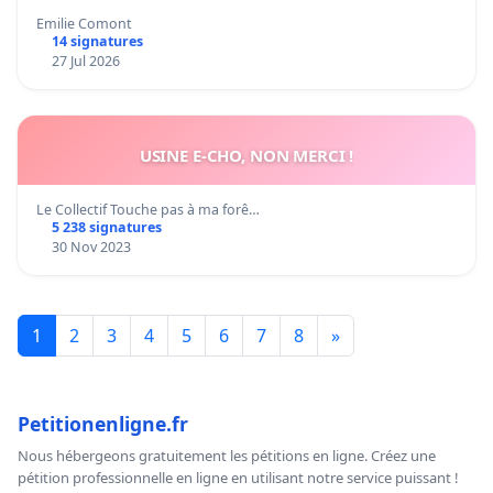
Emilie Comont
14 signatures
27 Jul 2026
USINE E-CHO, NON MERCI !
Le Collectif Touche pas à ma forê…
5 238 signatures
30 Nov 2023
1
2
3
4
5
6
7
8
»
Petitionenligne.fr
Nous hébergeons gratuitement les pétitions en ligne. Créez une
pétition professionnelle en ligne en utilisant notre service puissant !