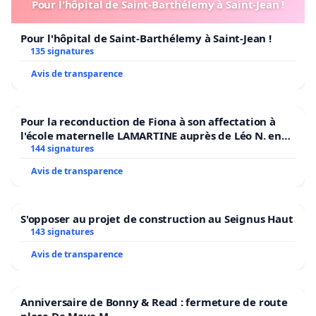
Pour l'hôpital de Saint-Barthélemy à Saint-Jean !
Pour l'hôpital de Saint-Barthélemy à Saint-Jean !
135 signatures
Avis de transparence
Pour la reconduction de Fiona à son affectation à
l'école maternelle LAMARTINE auprès de Léo N. en
2026/2027
144 signatures
Avis de transparence
S'opposer au projet de construction au Seignus Haut
143 signatures
Avis de transparence
Anniversaire de Bonny & Read : fermeture de route
place Da Maya M