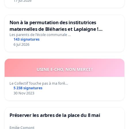
17 Jul 2026
Non à la permutation des institutrices
maternelles de Bléharies et Laplaigne !
Préservons la stabilité de nos enfants.
Les parents de l'école communale …
143 signatures
6 Jul 2026
USINE E-CHO, NON MERCI !
Le Collectif Touche pas à ma forê…
5 238 signatures
30 Nov 2023
Préserver les arbres de la place du 8 mai
Emilie Comont