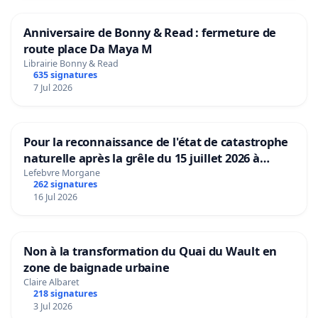
Anniversaire de Bonny & Read : fermeture de
route place Da Maya M
Librairie Bonny & Read
635 signatures
7 Jul 2026
Pour la reconnaissance de l'état de catastrophe
naturelle après la grêle du 15 juillet 2026 à
Aubenas et ses alentours
Lefebvre Morgane
262 signatures
16 Jul 2026
Non à la transformation du Quai du Wault en
zone de baignade urbaine
Claire Albaret
218 signatures
3 Jul 2026