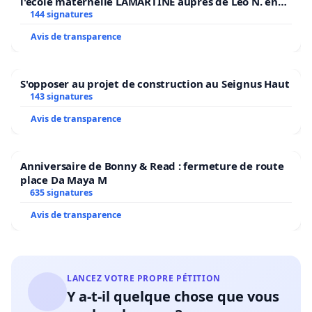
l'école maternelle LAMARTINE auprès de Léo N. en
2026/2027
144 signatures
Avis de transparence
S'opposer au projet de construction au Seignus Haut
143 signatures
Avis de transparence
Anniversaire de Bonny & Read : fermeture de route
place Da Maya M
635 signatures
Avis de transparence
LANCEZ VOTRE PROPRE PÉTITION
Y a-t-il quelque chose que vous