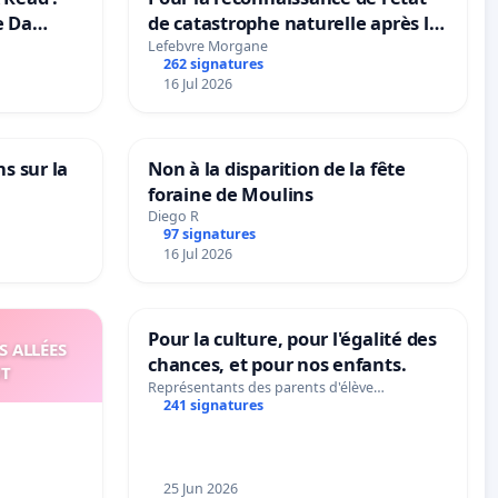
e Da
de catastrophe naturelle après la
grêle du 15 juillet 2026 à Aubenas
Lefebvre Morgane
262 signatures
et ses alentours
16 Jul 2026
ns sur la
Non à la disparition de la fête
foraine de Moulins
Diego R
97 signatures
16 Jul 2026
Pour la culture, pour l'égalité des
S ALLÉES
chances, et pour nos enfants.
UT
Représentants des parents d'élève…
241 signatures
25 Jun 2026