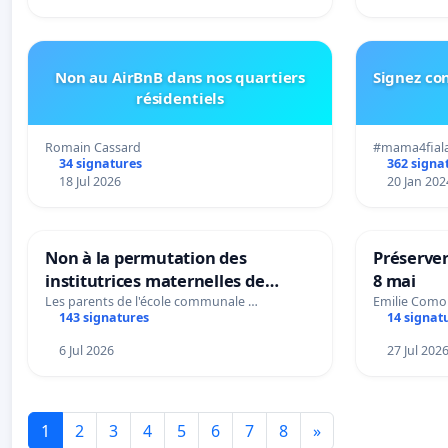
Non au AirBnB dans nos quartiers
Signez con
résidentiels
Romain Cassard
#mama4fial
34 signatures
362 signa
18 Jul 2026
20 Jan 202
Non à la permutation des
Préserver
institutrices maternelles de
8 mai
Bléharies et Laplaigne !
Les parents de l'école communale …
Emilie Como
143 signatures
14 signat
Préservons la stabilité de nos
enfants.
6 Jul 2026
27 Jul 202
1
2
3
4
5
6
7
8
»