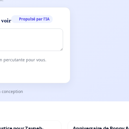
Propulsé par l’IA
 voir
on percutante pour vous.
a conception
ustice pour Zayneb-
Anniversaire de Bonny &