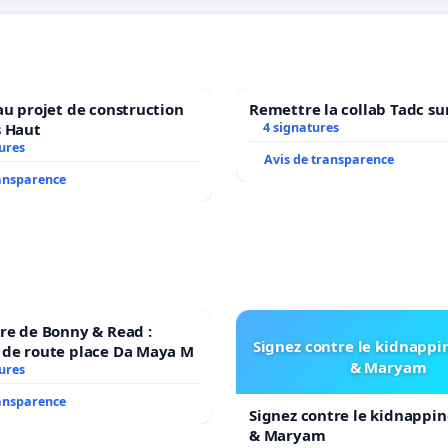
au projet de construction
Remettre la collab Tadc su
s Haut
4 signatures
ures
Avis de transparence
ransparence
re de Bonny & Read :
Signez contre le kidnappi
 de route place Da Maya M
& Maryam
ures
ransparence
Signez contre le kidnappin
& Maryam