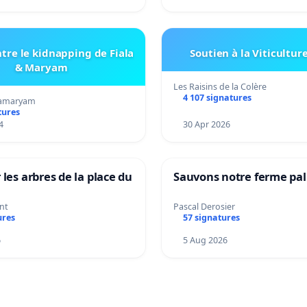
tre le kidnapping de Fiala
Soutien à la Viticultur
& Maryam
Les Raisins de la Colère
4 107 signatures
amaryam
tures
4
30 Apr 2026
 les arbres de la place du
Sauvons notre ferme pal
nt
Pascal Derosier
ures
57 signatures
6
5 Aug 2026