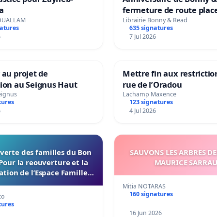
a
fermeture de route plac
Maya M
OUALLAM
Librairie Bonny & Read
natures
635 signatures
6
7 Jul 2026
 au projet de
Mettre fin aux restrictio
tion au Seignus Haut
rue de l’Oradou
eignus
Lachamp Maxence
tures
123 signatures
6
4 Jul 2026
verte des familles du Bon
SAUVONS LES ARBRES DE
Pour la reouverture et la
MAURICE SARRA
ation de l’Espace Familles
 Endroit a Tours 37000
Mitia NOTARAS
160 signatures
co
tures
16 Jun 2026