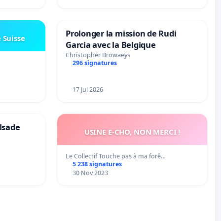
Prolonger la mission de Rudi
e Suisse
Garcia avec la Belgique
Christopher Browaeys
296 signatures
17 Jul 2026
lsade
USINE E-CHO, NON MERCI !
Le Collectif Touche pas à ma forê…
5 238 signatures
30 Nov 2023