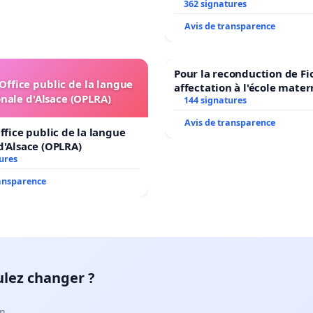
362 signatures
Avis de transparence
Pour la reconduction de Fi
'Office public de la langue
affectation à l'école mater
nale d'Alsace (OPLRA)
LAMARTINE auprès de Léo 
144 signatures
2026/2027
Avis de transparence
ffice public de la langue
d'Alsace (OPLRA)
ures
ransparence
ulez changer ?
n.