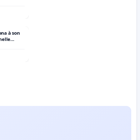
ona à son
nelle
N. en