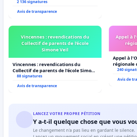
2 136 signatures
Avis de transparence
Vincennes : revendications du
Appel à l
Collectif de parents de l’école
régio
Simone Veil
Appel à l'O
régionale 
Vincennes : revendications du
240 signat
Collectif de parents de l’école Simone
Veil
88 signatures
Avis de t
Avis de transparence
LANCEZ VOTRE PROPRE PÉTITION
Y a-t-il quelque chose que vous vo
Le changement n'a pas lieu en gardant le silence.
Lancez un mouvement social en créant une pétitio