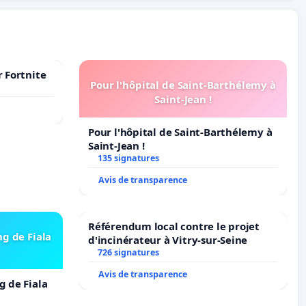
r Fortnite
Pour l'hôpital de Saint-Barthélemy à
Saint-Jean !
Pour l'hôpital de Saint-Barthélemy à
Saint-Jean !
135 signatures
Avis de transparence
Référendum local contre le projet
ng de Fiala
d'incinérateur à Vitry-sur-Seine
726 signatures
Avis de transparence
g de Fiala