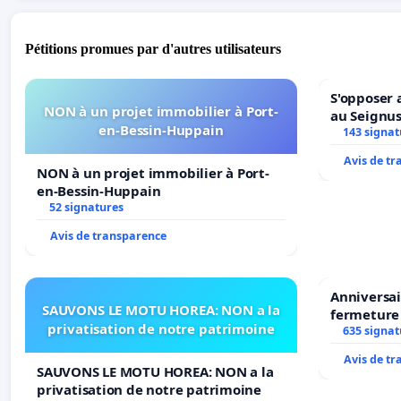
Pétitions promues par d'autres utilisateurs
S'opposer 
NON à un projet immobilier à Port-
au Seignu
en-Bessin-Huppain
143 signat
Avis de t
NON à un projet immobilier à Port-
en-Bessin-Huppain
52 signatures
Avis de transparence
Anniversai
SAUVONS LE MOTU HOREA: NON a la
fermeture
privatisation de notre patrimoine
635 signat
Avis de t
SAUVONS LE MOTU HOREA: NON a la
privatisation de notre patrimoine