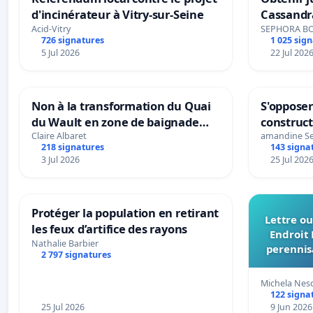
d'incinérateur à Vitry-sur-Seine
Cassandr
Acid-Vitry
SEPHORA B
726 signatures
1 025 sig
5 Jul 2026
22 Jul 202
Non à la transformation du Quai
S'opposer
du Wault en zone de baignade
construc
urbaine
Claire Albaret
amandine S
218 signatures
143 signa
3 Jul 2026
25 Jul 202
Protéger la population en retirant
Lettre ou
les feux d’artifice des rayons
Endroit 
Nathalie Barbier
perennis
2 797 signatures
du Bon
Michela Nes
122 signa
25 Jul 2026
9 Jun 2026