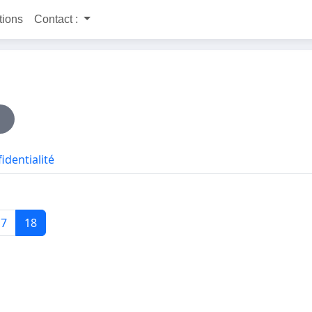
itions
Contact :
identialité
17
18