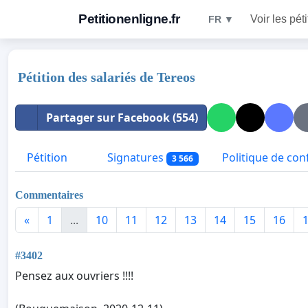
Petitionenligne.fr
Voir les pét
FR ▼
Pétition des salariés de Tereos
Partager sur Facebook (554)
Pétition
Signatures
Politique de conf
3 566
Commentaires
«
1
...
10
11
12
13
14
15
16
#3402
Pensez aux ouvriers !!!!