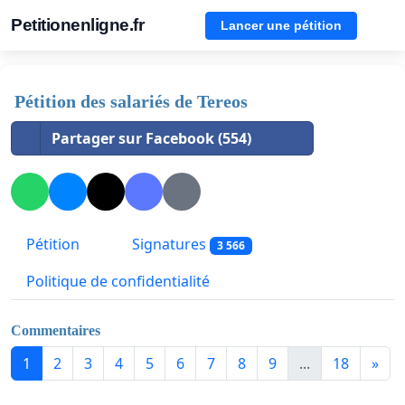
Petitionenligne.fr
Lancer une pétition
Pétition des salariés de Tereos
Partager sur Facebook (554)
Pétition
Signatures
3 566
Politique de confidentialité
Commentaires
1
2
3
4
5
6
7
8
9
...
18
»