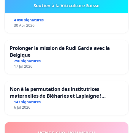
Soutien à la Viticulture Suisse
4 090 signatures
30 Apr 2026
Prolonger la mission de Rudi Garcia avec la
Belgique
296 signatures
17 Jul 2026
Non à la permutation des institutrices
maternelles de Bléharies et Laplaigne !
Préservons la stabilité de nos enfants.
143 signatures
6 Jul 2026
USINE E-CHO, NON MERCI !