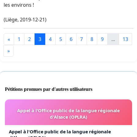
les environs !
(Liège, 2019-12-21)
«
1
2
3
4
5
6
7
8
9
...
13
»
Pétitions promues par d'autres utilisateurs
Appel à l'Office public de la langue régionale
d'Alsace (OPLRA)
Appel à l'Office public de la langue régionale