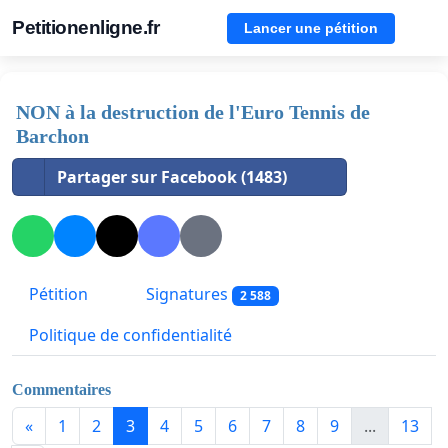
Petitionenligne.fr
Lancer une pétition
NON à la destruction de l'Euro Tennis de
Barchon
Partager sur Facebook (1483)
Pétition
Signatures
2 588
Politique de confidentialité
Commentaires
«
1
2
3
4
5
6
7
8
9
...
13