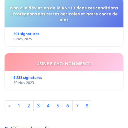
Non à la déviation de la RN113 dans ces conditions
! Protégeons nos terres agricoles et notre cadre de
vie !
391 signatures
9 Nov 2025
USINE E-CHO, NON MERCI !
5 238 signatures
30 Nov 2023
«
1
2
3
4
5
6
7
8