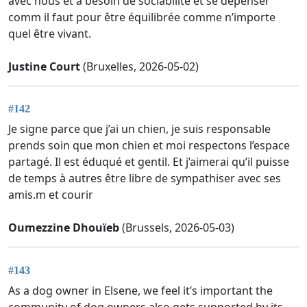
avec nous et à besoin de sociabilité et se dépenser
comm il faut pour être équilibrée comme n’importe
quel être vivant.
Justine Court
(Bruxelles, 2026-05-02)
#142
Je signe parce que j’ai un chien, je suis responsable
prends soin que mon chien et moi respectons l’espace
partagé. Il est éduqué et gentil. Et j’aimerai qu’il puisse
de temps à autres être libre de sympathiser avec ses
amis.m et courir
Oumezzine Dhouïeb
(Brussels, 2026-05-03)
#143
As a dog owner in Elsene, we feel it’s important the
community of dog owners also gets supported by its