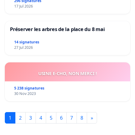
296 signatures
17 Jul 2026
Préserver les arbres de la place du 8 mai
14 signatures
27 Jul 2026
USINE E-CHO, NON MERCI !
5 238 signatures
30 Nov 2023
1
2
3
4
5
6
7
8
»