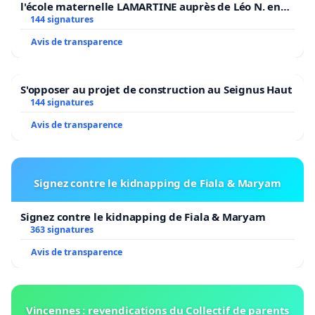
l'école maternelle LAMARTINE auprès de Léo N. en
2026/2027
144 signatures
Avis de transparence
S'opposer au projet de construction au Seignus Haut
144 signatures
Avis de transparence
Signez contre le kidnapping de Fiala & Maryam
Signez contre le kidnapping de Fiala & Maryam
363 signatures
Avis de transparence
Vincennes : revendications du Collectif de parents