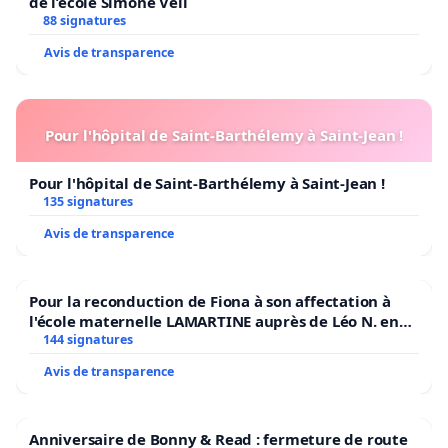
de l’école Simone Veil
88 signatures
Avis de transparence
Pour l'hôpital de Saint-Barthélemy à Saint-Jean !
Pour l'hôpital de Saint-Barthélemy à Saint-Jean !
135 signatures
Avis de transparence
Pour la reconduction de Fiona à son affectation à
l'école maternelle LAMARTINE auprès de Léo N. en
2026/2027
144 signatures
Avis de transparence
Anniversaire de Bonny & Read : fermeture de route