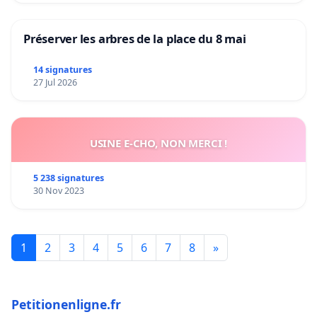
Préserver les arbres de la place du 8 mai
14 signatures
27 Jul 2026
USINE E-CHO, NON MERCI !
5 238 signatures
30 Nov 2023
1
2
3
4
5
6
7
8
»
Petitionenligne.fr