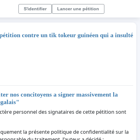
S'identifier
Lancer une pétition
étition contre un tik tokeur guinéen qui a insulté
ter nos concitoyens a signer massivement la
égalais
"
ctère personnel des signataires de cette pétition sont
iquement la présente politique de confidentialité sur la
responsable du traitement, l’auteur a décidé :