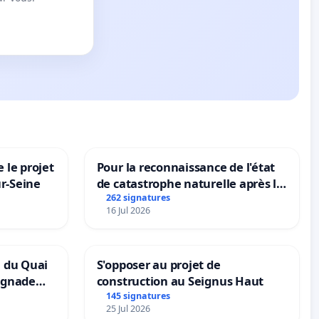
 le projet
Pour la reconnaissance de l'état
ur-Seine
de catastrophe naturelle après la
grêle du 15 juillet 2026 à Aubenas
262 signatures
16 Jul 2026
et ses alentours
n du Quai
S'opposer au projet de
ignade
construction au Seignus Haut
145 signatures
25 Jul 2026