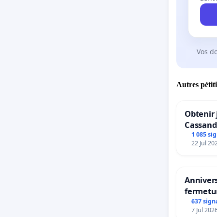
Vos d
Autres pétit
Obtenir 
Cassand
1 085 si
22 Jul 20
Annivers
fermetur
Maya M
637 sign
7 Jul 202