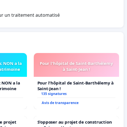
sur un traitement automatisé
 NON a la
Pour l'hôpital de Saint-Barthélemy
patrimoine
à Saint-Jean !
 NON a la
Pour l'hôpital de Saint-Barthélemy à
trimoine
Saint-Jean !
135 signatures
Avis de transparence
e projet
S'opposer au projet de construction