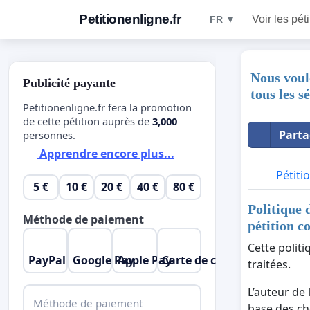
Petitionenligne.fr
Voir les pét
FR ▼
Nous voulo
Publicité payante
tous les s
Petitionenligne.fr fera la promotion
de cette pétition auprès de
3,000
Parta
personnes.
Apprendre encore plus...
Pétiti
5 €
10 €
20 €
40 €
80 €
Politique 
Méthode de paiement
pétition c
Cette polit
PayPal
Google Pay
Apple Pay
Carte de crédit
traitées.
L’auteur de 
Méthode de paiement
base des cho