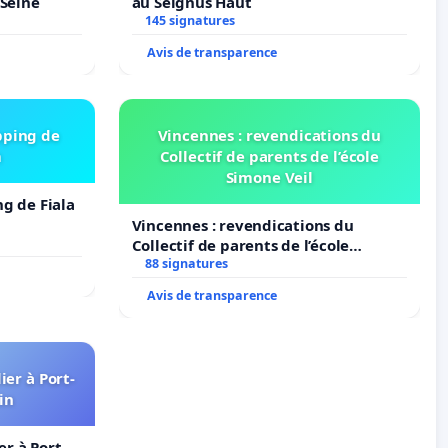
-Seine
au Seignus Haut
145 signatures
Avis de transparence
pping de
Vincennes : revendications du
m
Collectif de parents de l’école
Simone Veil
ng de Fiala
Vincennes : revendications du
Collectif de parents de l’école
Simone Veil
88 signatures
Avis de transparence
er à Port-
in
r à Port-