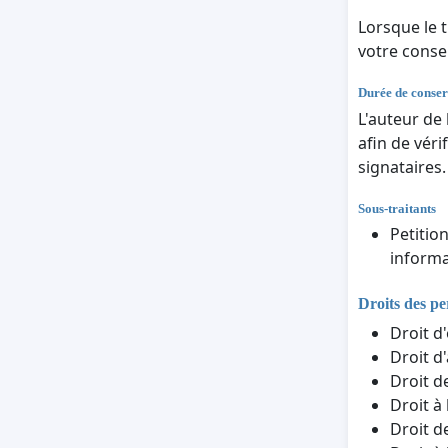
Lorsque le 
votre cons
Durée de conser
L'auteur de
afin de véri
signataires.
Sous-traitants
Petitio
informa
Droits des p
Droit d
Droit d
Droit d
Droit à
Droit d