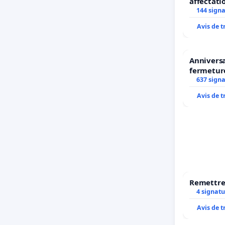
affectati
LAMARTIN
144 sign
2026/202
Avis de 
Anniversa
fermetur
637 sign
Avis de 
Remettre 
4 signatu
Avis de 