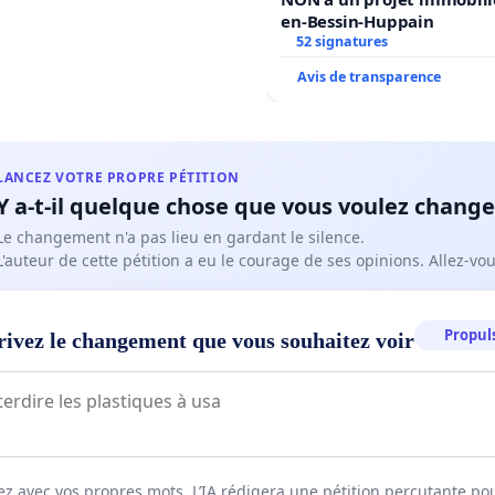
en-Bessin-Huppain
52 signatures
Avis de transparence
LANCEZ VOTRE PROPRE PÉTITION
Y a-t-il quelque chose que vous voulez change
Le changement n'a pas lieu en gardant le silence.
L'auteur de cette pétition a eu le courage de ses opinions. Allez-v
Propuls
rivez le changement que vous souhaitez voir
ez avec vos propres mots. L’IA rédigera une pétition percutante po