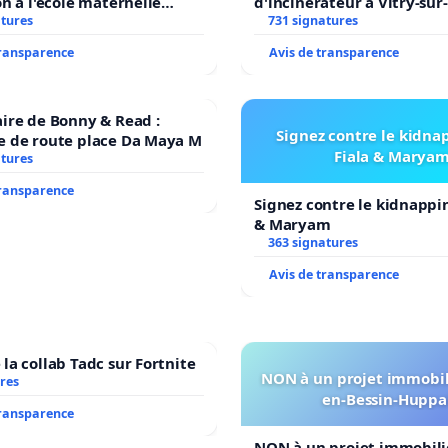
on à l'école maternelle
d'incinérateur à Vitry-sur
E auprès de Léo N. en
atures
731 signatures
7
transparence
Avis de transparence
ire de Bonny & Read :
Signez contre le kidna
e de route place Da Maya M
Fiala & Marya
atures
transparence
Signez contre le kidnappi
& Maryam
363 signatures
Avis de transparence
la collab Tadc sur Fortnite
NON à un projet immobili
res
en-Bessin-Huppa
transparence
NON à un projet immobilie