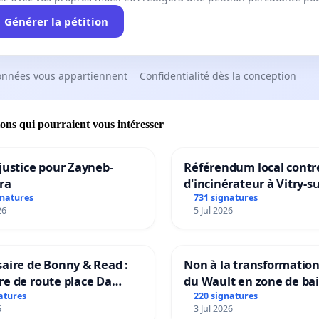
Générer la pétition
onnées vous appartiennent
Confidentialité dès la conception
ions qui pourraient vous intéresser
justice pour Zayneb-
Référendum local contre
ra
d'incinérateur à Vitry-s
gnatures
731 signatures
26
5 Jul 2026
aire de Bonny & Read :
Non à la transformatio
e de route place Da
du Wault en zone de ba
urbaine
atures
220 signatures
6
3 Jul 2026