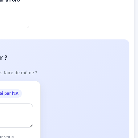
r ?
ous faire de même ?
é par l’IA
ur vous.