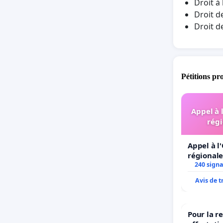
Droit à
Droit d
Droit d
Pétitions pr
Appel à 
régi
Appel à l
régionale
240 sign
Avis de 
Pour la r