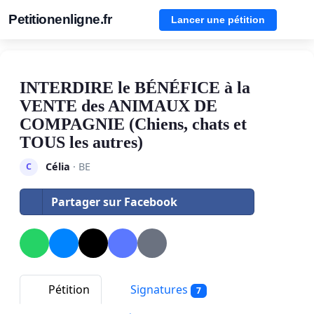
Petitionenligne.fr
Lancer une pétition
INTERDIRE le BÉNÉFICE à la
VENTE des ANIMAUX DE
COMPAGNIE (Chiens, chats et
TOUS les autres)
Célia
· BE
C
Partager sur Facebook
Pétition
Signatures
7