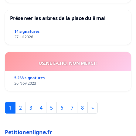
Préserver les arbres de la place du 8 mai
14 signatures
27 Jul 2026
USINE E-CHO, NON MERCI !
5 238 signatures
30 Nov 2023
1
2
3
4
5
6
7
8
»
Petitionenligne.fr