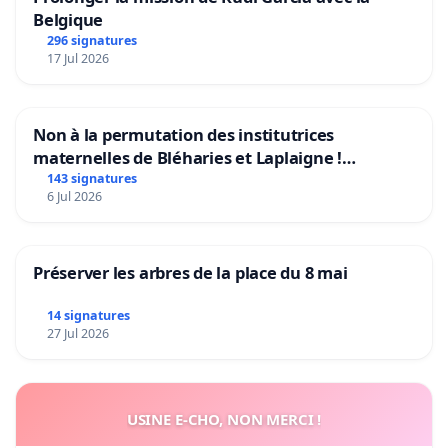
Belgique
296 signatures
17 Jul 2026
Non à la permutation des institutrices
maternelles de Bléharies et Laplaigne !
Préservons la stabilité de nos enfants.
143 signatures
6 Jul 2026
Préserver les arbres de la place du 8 mai
14 signatures
27 Jul 2026
USINE E-CHO, NON MERCI !