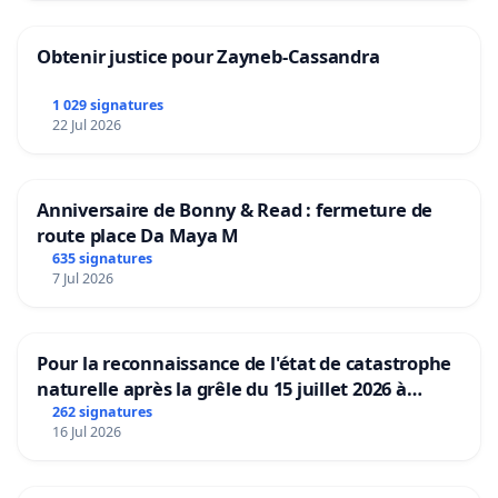
Obtenir justice pour Zayneb-Cassandra
1 029 signatures
22 Jul 2026
Anniversaire de Bonny & Read : fermeture de
route place Da Maya M
635 signatures
7 Jul 2026
Pour la reconnaissance de l'état de catastrophe
naturelle après la grêle du 15 juillet 2026 à
Aubenas et ses alentours
262 signatures
16 Jul 2026